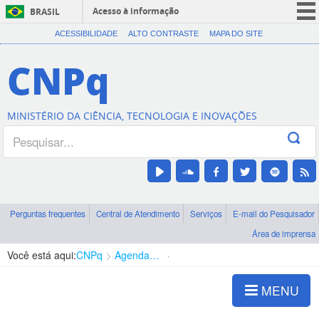
Acesso à informação
BRASIL
CORONAVÍRUS (COVID-19)
ACESSIBILIDADE
ALTO CONTRASTE
MAPA DO SITE
Participe
CNPq
Serviços
Legislação
MINISTÉRIO DA CIÊNCIA, TECNOLOGIA E INOVAÇÕES
Canais
Perguntas frequentes
Central de Atendimento
Serviços
E-mail do Pesquisador
Área de imprensa
Você está aqui:
CNPq
Agenda de autoridades
Presidência
MENU