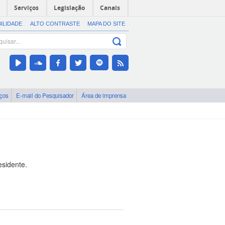
Serviços
Legislação
Canais
BILIDADE
ALTO CONTRASTE
MAPA DO SITE
iços
E-mail do Pesquisador
Área de imprensa
esidente.