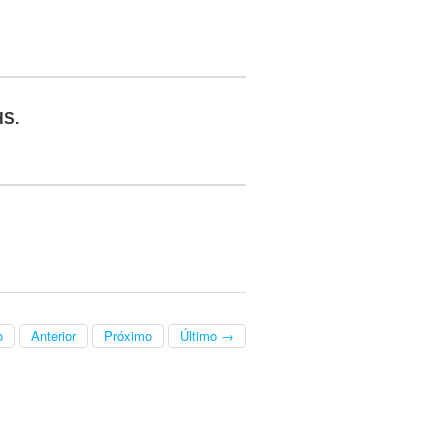
HS.
o
Anterior
Próximo
Último →