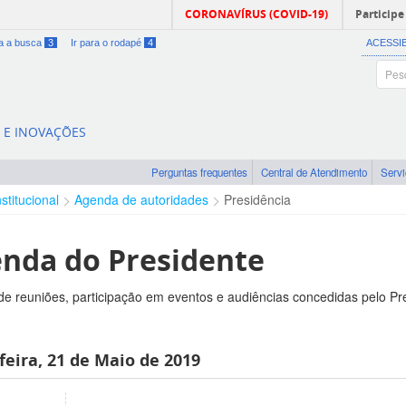
CORONAVÍRUS (COVID-19)
Participe
ra a busca
3
Ir para o rodapé
4
ACESSI
A E INOVAÇÕES
Perguntas frequentes
Central de Atendimento
Serv
nstitucional
Agenda de autoridades
Presidência
nda do Presidente
e reuniões, participação em eventos e audiências concedidas pelo Pr
feira, 21 de Maio de 2019