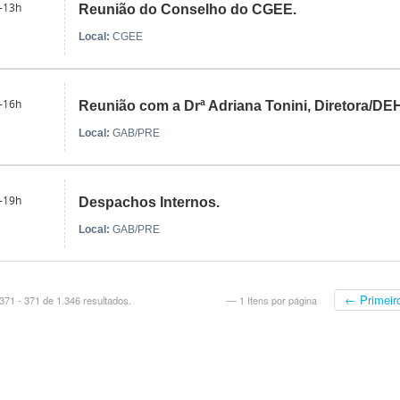
-13h
Reunião do Conselho do CGEE.
Local:
CGEE
-16h
Reunião com a Drª Adriana Tonini, Diretora/DE
Local:
GAB/PRE
-19h
Despachos Internos.
Local:
GAB/PRE
← Primeir
71 - 371 de 1.346 resultados.
— 1 Itens por página