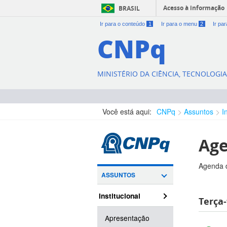
Acesso à informação
BRASIL
Ir para o conteúdo
1
Ir para o menu
2
Ir pa
CNPq
MINISTÉRIO DA CIÊNCIA, TECNOLOGI
Você está aqui:
CNPq
Assuntos
I
Age
Agenda d
ASSUNTOS
Institucional
Terça-
Apresentação