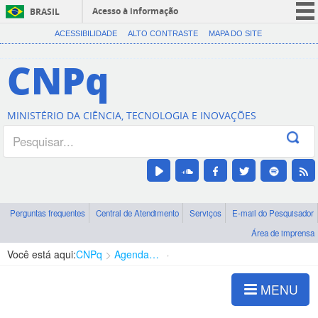
Acesso à informação
BRASIL
CORONAVÍRUS (COVID-19)
ACESSIBILIDADE
ALTO CONTRASTE
MAPA DO SITE
Participe
CNPq
Serviços
Legislação
MINISTÉRIO DA CIÊNCIA, TECNOLOGIA E INOVAÇÕES
Canais
Perguntas frequentes
Central de Atendimento
Serviços
E-mail do Pesquisador
Área de imprensa
Você está aqui:
CNPq
Agenda de autoridades
Presidência
MENU