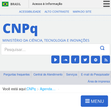
Acesso à informação
BRASIL
CORONAVÍRUS (COVID-19)
ACESSIBILIDADE
ALTO CONTRASTE
MAPA DO SITE
Participe
CNPq
Serviços
Legislação
MINISTÉRIO DA CIÊNCIA, TECNOLOGIA E INOVAÇÕES
Canais
Perguntas frequentes
Central de Atendimento
Serviços
E-mail do Pesquisador
Área de imprensa
Você está aqui:
CNPq
Agenda de autoridades
Presidência
MENU