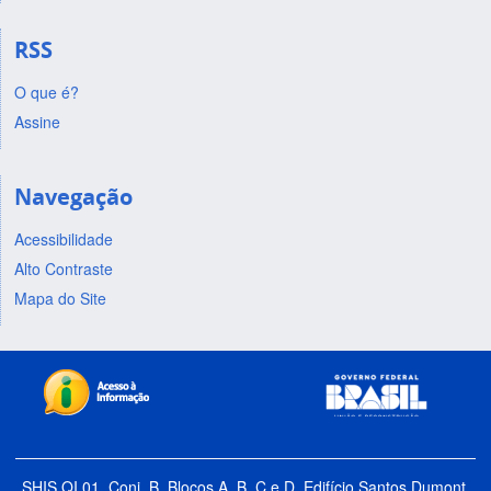
RSS
O que é?
Assine
Navegação
Acessibilidade
Alto Contraste
Mapa do Site
SHIS QI 01, Conj. B, Blocos A, B, C e D, Edifício Santos Dumont,