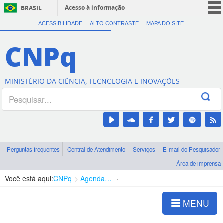
Acesso à informação
BRASIL
CORONAVÍRUS (COVID-19)
ACESSIBILIDADE
ALTO CONTRASTE
MAPA DO SITE
Participe
CNPq
Serviços
Legislação
MINISTÉRIO DA CIÊNCIA, TECNOLOGIA E INOVAÇÕES
Canais
Perguntas frequentes
Central de Atendimento
Serviços
E-mail do Pesquisador
Área de imprensa
Você está aqui:
CNPq
Agenda de autoridades
Presidência
MENU