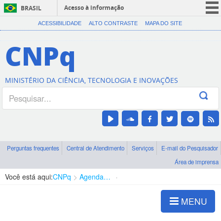
Acesso à informação
BRASIL
CORONAVÍRUS (COVID-19)
ACESSIBILIDADE
ALTO CONTRASTE
MAPA DO SITE
Participe
CNPq
Serviços
Legislação
MINISTÉRIO DA CIÊNCIA, TECNOLOGIA E INOVAÇÕES
Canais
Perguntas frequentes
Central de Atendimento
Serviços
E-mail do Pesquisador
Área de imprensa
Você está aqui:
CNPq
Agenda de autoridades
Presidência
MENU