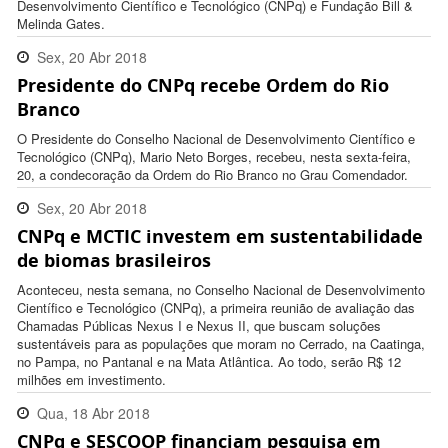
Desenvolvimento Científico e Tecnológico (CNPq) e Fundação Bill &
Melinda Gates.
Sex, 20 Abr 2018
Presidente do CNPq recebe Ordem do Rio
16:31:00 -0300
Branco
O Presidente do Conselho Nacional de Desenvolvimento Científico e
Tecnológico (CNPq), Mario Neto Borges, recebeu, nesta sexta-feira,
20, a condecoração da Ordem do Rio Branco no Grau Comendador.
Sex, 20 Abr 2018
CNPq e MCTIC investem em sustentabilidade
15:34:00 -0300
de biomas brasileiros
Aconteceu, nesta semana, no Conselho Nacional de Desenvolvimento
Científico e Tecnológico (CNPq), a primeira reunião de avaliação das
Chamadas Públicas Nexus I e Nexus II, que buscam soluções
sustentáveis para as populações que moram no Cerrado, na Caatinga,
no Pampa, no Pantanal e na Mata Atlântica. Ao todo, serão R$ 12
milhões em investimento.
Qua, 18 Abr 2018
CNPq e SESCOOP financiam pesquisa em
17:11:00 -0300