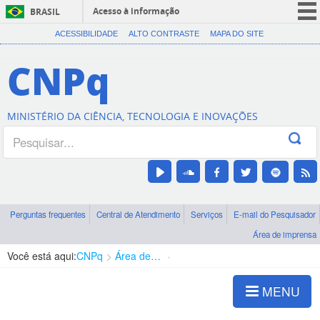
Acesso à informação
BRASIL
CORONAVÍRUS (COVID-19)
ACESSIBILIDADE
ALTO CONTRASTE
MAPA DO SITE
Participe
CNPq
Serviços
Legislação
MINISTÉRIO DA CIÊNCIA, TECNOLOGIA E INOVAÇÕES
Canais
Perguntas frequentes
Central de Atendimento
Serviços
E-mail do Pesquisador
Área de imprensa
Você está aqui:
CNPq
Área de imprensa
Resultados e Impactos
MENU