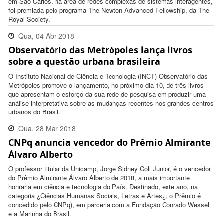
em São Carlos, na área de redes complexas de sistemas interagentes,
foi premiada pelo programa The Newton Advanced Fellowship, da The
Royal Society.
Qua, 04 Abr 2018
Observatório das Metrópoles lança livros
17:49:00 -0300
sobre a questão urbana brasileira
O Instituto Nacional de Ciência e Tecnologia (INCT) Observatório das
Metrópoles promove o lançamento, no próximo dia 10, de três livros
que apresentam o esforço da sua rede de pesquisa em produzir uma
análise interpretativa sobre as mudanças recentes nos grandes centros
urbanos do Brasil.
Qua, 28 Mar 2018
CNPq anuncia vencedor do Prêmio Almirante
17:09:00 -0300
Álvaro Alberto
O professor titular da Unicamp, Jorge Sidney Coli Junior, é o vencedor
do Prêmio Almirante Álvaro Alberto de 2018, a mais importante
honraria em ciência e tecnologia do País. Destinado, este ano, na
categoria ¿Ciências Humanas Sociais, Letras e Artes¿, o Prêmio é
concedido pelo CNPq), em parceria com a Fundação Conrado Wessel
e a Marinha do Brasil.