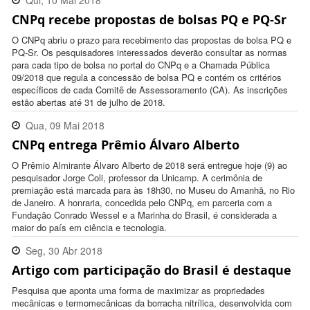
Qui, 10 Mai 2018
CNPq recebe propostas de bolsas PQ e PQ-Sr
11:32:00 -0300
O CNPq abriu o prazo para recebimento das propostas de bolsa PQ e
PQ-Sr. Os pesquisadores interessados deverão consultar as normas
para cada tipo de bolsa no portal do CNPq e a Chamada Pública
09/2018 que regula a concessão de bolsa PQ e contém os critérios
específicos de cada Comitê de Assessoramento (CA). As inscrições
estão abertas até 31 de julho de 2018.
Qua, 09 Mai 2018
CNPq entrega Prêmio Álvaro Alberto
11:19:00 -0300
O Prêmio Almirante Álvaro Alberto de 2018 será entregue hoje (9) ao
pesquisador Jorge Coli, professor da Unicamp. A cerimônia de
premiação está marcada para às 18h30, no Museu do Amanhã, no Rio
de Janeiro. A honraria, concedida pelo CNPq, em parceria com a
Fundação Conrado Wessel e a Marinha do Brasil, é considerada a
maior do país em ciência e tecnologia.
Seg, 30 Abr 2018
Artigo com participação do Brasil é destaque
16:14:00 -0300
Pesquisa que aponta uma forma de maximizar as propriedades
mecânicas e termomecânicas da borracha nitrílica, desenvolvida com