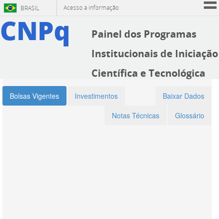
Acesso à informação
BRASIL
CNPq
men
Participe
icon
Painel dos Programas
Serviços
Institucionais de Iniciação
Legislação
Científica e Tecnológica
Canais