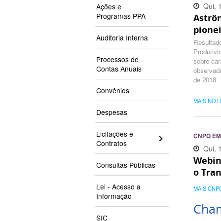
Qui, 
Ações e
Programas PPA
Astrô
14:40
pionei
Auditoria Interna
Resultado
Produtivi
Processos de
sobre car
Contas Anuais
observad
de 2018.
Convênios
MAIS NOT
Despesas
Licitações e
CNPQ EM
Contratos
Qui, 
Webin
17:51
Consultas Públicas
o Tra
acont
Lei - Acesso a
MAIS CNP
Informação
Cha
SIC