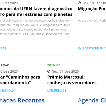
10 Dez 2020
Sex, 13 Jan 20
nomos da UFRN fazem diagnóstico
Migração Por
:00 -0300
16:32:00 -0300
ro para mil estrelas com planetas
 foi publicado em artigo assinado por bolsistas de
Acesse o novo Port
dade em Pesquisa do CNPq. O diagnóstico foi feito
acterísticas da atividade estelar de 1 mil estrelas
as pelo satélite TESS, da NASA, lançado em julho
ÍCIAS
MAIS DESTAQUE EM C
 AÇÃO
PRÊMIOS
10 Dez 2020
Sex, 04 Dez 2020
ar "Caminhos para
Prêmio Mercosul:
:00 -0300
12:05:00 -0300
nsbordamento"
conheça os vencedores
ece na SNCT
Q EM AÇÃO
MAIS PRÊMIOS
madas
Recentes
Agenda
Ci