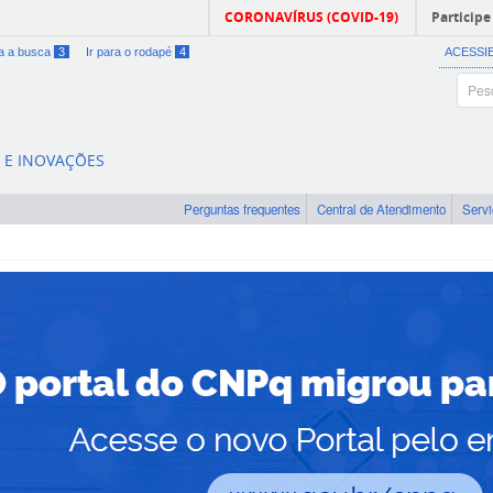
CORONAVÍRUS (COVID-19)
Participe
ra a busca
3
Ir para o rodapé
4
ACESSI
A E INOVAÇÕES
Perguntas frequentes
Central de Atendimento
Serv