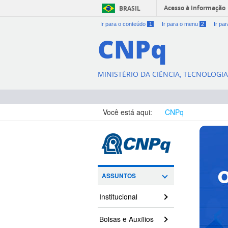
Acesso à informação
BRASIL
Ir para o conteúdo
1
Ir para o menu
2
Ir pa
CNPq
MINISTÉRIO DA CIÊNCIA, TECNOLOGI
Você está aqui:
CNPq
ASSUNTOS
‹
Institucional
Bolsas e Auxílios