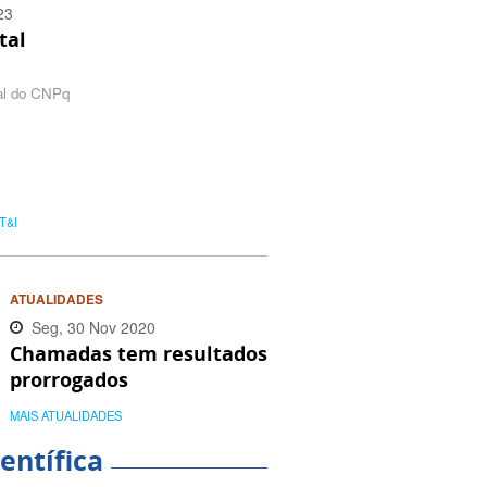
23
tal
al do CNPq
T&I
ATUALIDADES
Seg, 30 Nov 2020
Chamadas tem resultados
17:25:00 -0300
prorrogados
MAIS ATUALIDADES
entífica