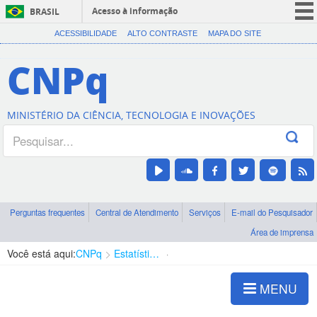
Acesso à informação
BRASIL
CORONAVÍRUS (COVID-19)
ACESSIBILIDADE
ALTO CONTRASTE
MAPA DO SITE
Participe
CNPq
Serviços
Legislação
MINISTÉRIO DA CIÊNCIA, TECNOLOGIA E INOVAÇÕES
Canais
Perguntas frequentes
Central de Atendimento
Serviços
E-mail do Pesquisador
Área de imprensa
Você está aqui:
CNPq
Estatísticas e Indicadores
Indicadores de Pesquisa
MENU