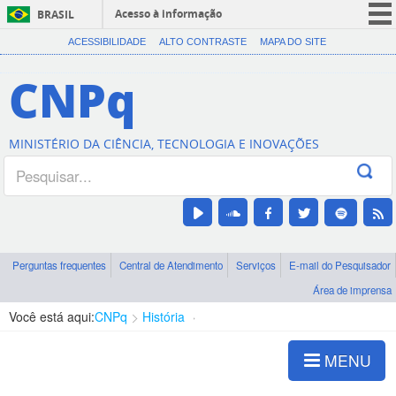
Acesso à informação
BRASIL
CORONAVÍRUS (COVID-19)
ACESSIBILIDADE
ALTO CONTRASTE
MAPA DO SITE
Participe
CNPq
Serviços
Legislação
MINISTÉRIO DA CIÊNCIA, TECNOLOGIA E INOVAÇÕES
Canais
Perguntas frequentes
Central de Atendimento
Serviços
E-mail do Pesquisador
Área de imprensa
Você está aqui:
CNPq
História
Questão Nuclear
MENU