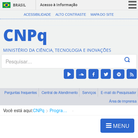
Acesso à informação
BRASIL
CORONAVÍRUS (COVID-19)
ACESSIBILIDADE
ALTO CONTRASTE
MAPA DO SITE
Participe
CNPq
Serviços
Legislação
MINISTÉRIO DA CIÊNCIA, TECNOLOGIA E INOVAÇÕES
Canais
Perguntas frequentes
Central de Atendimento
Serviços
E-mail do Pesquisador
Área de imprensa
Você está aqui:
CNPq
Programa Editorial
Ciências Exatas e da Terra
MENU