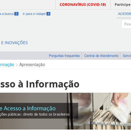
CORONAVÍRUS (COVID-19)
Participe
ra a busca
3
Ir para o rodapé
4
ACESSI
A E INOVAÇÕES
Perguntas frequentes
Central de Atendimento
Serv
ormação
Apresentação
sso à Informação