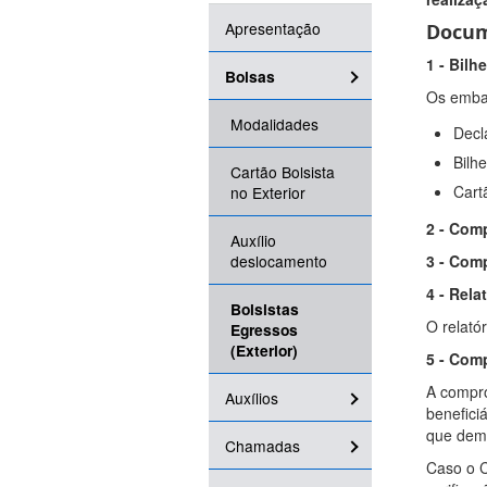
Apresentação
Docum
1 - Bilh
Bolsas
Os embar
Modalidades
Decl
Bilhe
Cartão Bolsista
Cart
no Exterior
2 - Comp
Auxílio
deslocamento
3 - Com
4 - Rela
Bolsistas
O relató
Egressos
(Exterior)
5 - Com
A compro
Auxílios
benefici
que demo
Chamadas
Caso o C