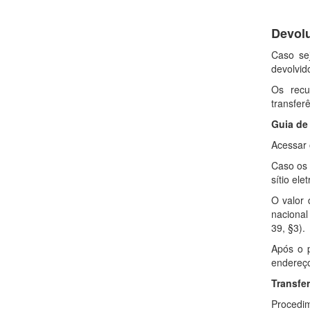
Devol
Caso sej
devolvid
Os recu
transfer
Guia de
Acessar 
Caso os 
sítio el
O valor 
nacional
39, §3).
Após o 
endereço
Transfe
Procedim