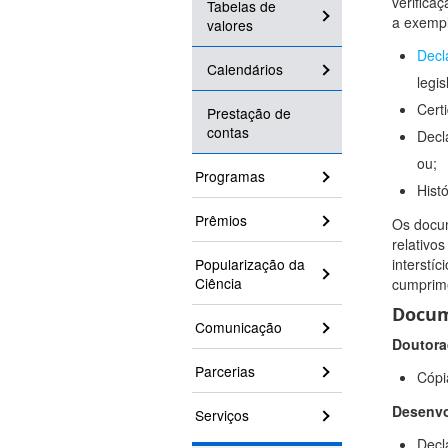
verifica
Tabelas de
a exempl
valores
Decl
Calendários
legi
Cert
Prestação de
contas
Decl
ou;
Programas
Hist
Prêmios
Os docum
relativo
Popularização da
interstí
Ciência
cumprime
Docum
Comunicação
Doutora
Parcerias
Cópi
Desenvo
Serviços
Decl