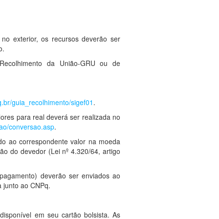
no exterior, os recursos deverão ser
o.
e Recolhimento da União-GRU ou de
pq.br/guia_recolhimento/sigef01
.
res para real deverá ser realizada no
sao/conversao.asp
.
ido ao correspondente valor na moeda
ção do devedor (Lei nº 4.320/64, artigo
 pagamento) deverão ser enviados ao
a junto ao CNPq.
isponível em seu cartão bolsista. As