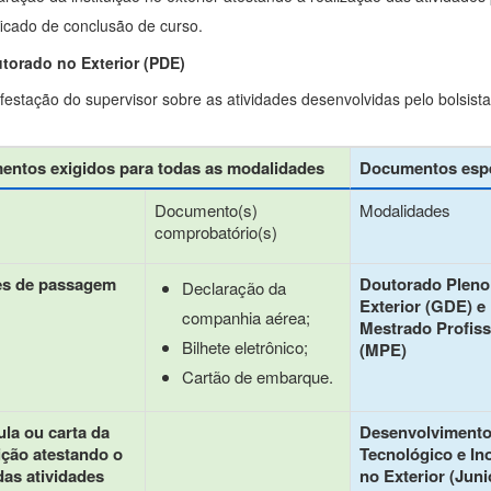
ificado de conclusão de curso.
torado no Exterior (PDE)
festação do supervisor sobre as atividades desenvolvidas pelo bolsista
ntos exigidos para todas as modalidades
Documentos espe
Documento(s)
Modalidades
comprobatório(s)
es de passagem
Doutorado Pleno
Declaração da
Exterior (GDE) e
companhia aérea;
Mestrado Profiss
Bilhete eletrônico;
(MPE)
Cartão de embarque.
ula ou carta da
Desenvolviment
uição atestando o
Tecnológico e In
 das atividades
no Exterior (Juni