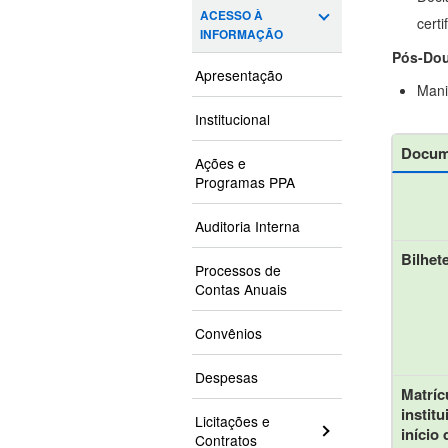
ACESSO À
cert
INFORMAÇÃO
Pós-Dou
Apresentação
Mani
Institucional
Docume
Ações e
Programas PPA
Auditoria Interna
Bilhet
Processos de
Contas Anuais
Convênios
Despesas
Matríc
instit
Licitações e
início
Contratos