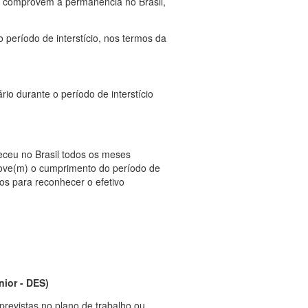
e comprovem a permanência no Brasil,
período de interstício, nos termos da
io durante o período de interstício
ceu no Brasil todos os meses
prove(m) o cumprimento do período de
tos para reconhecer o efetivo
nior - DES)
 previstas no plano de trabalho ou