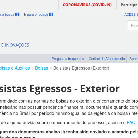
CORONAVÍRUS (COVID-19)
Participe
ra a busca
3
Ir para o rodapé
4
ACESSI
A E INOVAÇÕES
Perguntas frequentes
Central de Atendimento
Serv
olsas e Auxílios
Bolsas
Bolsistas Egressos (Exterior)
sistas Egressos - Exterior
rmidade com as normas de bolsas no exterior, o encerramento do proc
neficiário não possuir pendência financeira, documental e quando comp
ência no Brasil por período mínimo igual ao da vigência da bolsa (inter
de alguma dúvida sobre o encerramento do processo, acesse o
FAQ.
gum dos documentos abaixo já tenha sido enviado e acatado pelo
ão de novo envio.