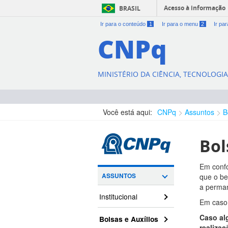
Acesso à informação
BRASIL
Ir para o conteúdo
1
Ir para o menu
2
Ir pa
CNPq
MINISTÉRIO DA CIÊNCIA, TECNOLOGI
Você está aqui:
CNPq
Assuntos
B
Bol
Em confo
ASSUNTOS
que o be
a perman
Institucional
Em caso 
Caso al
Bolsas e Auxílios
realizaç