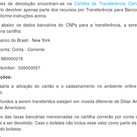
ções de devolução encontram-se na
Cartilha de Transferência Car
io devolver apenas parte dos recursos por Transferência para Banco,
orme instruções acima.
abaixo os dados bancários do CNPq para a transferência, a sere
na cartilha:
anco do Brasil - New York
conta: Conta - Corrente
: 880000218
 Number: 026003557
ções:
sária a ativação do cartão e o cadastramento no ambiente onlin
o.
fundos a serem transferidos estejam em moeda diferente de Dólar Am
ar Americano.
os das taxas bancárias mencionadas na cartilha correrão por cont
tal a ser devolvido. Caso o bolsista não inclua esse valor como parte d
do bolsista.