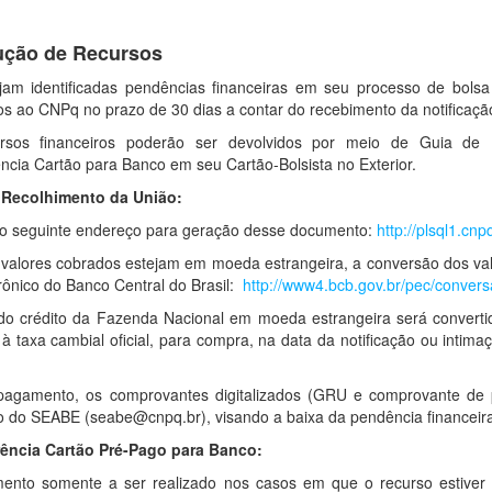
ução de Recursos
am identificadas pendências financeiras em seu processo de bolsa 
os ao CNPq no prazo de 30 dias a contar do recebimento da notificaçã
rsos financeiros poderão ser devolvidos por meio de Guia d
ência Cartão para Banco em seu Cartão-Bolsista no Exterior.
 Recolhimento da União:
o seguinte endereço para geração desse documento:
http://plsql1.cn
valores cobrados estejam em moeda estrangeira, a conversão dos valo
etrônico do Banco Central do Brasil:
http://www4.bcb.gov.br/pec/conver
do crédito da Fazenda Nacional em moeda estrangeira será convert
 à taxa cambial oficial, para compra, na data da notificação ou intima
pagamento, os comprovantes digitalizados (GRU e comprovante de
 do SEABE (seabe@cnpq.br), visando a baixa da pendência financeir
rência Cartão Pré-Pago para Banco:
ento somente a ser realizado nos casos em que o recurso estiver d