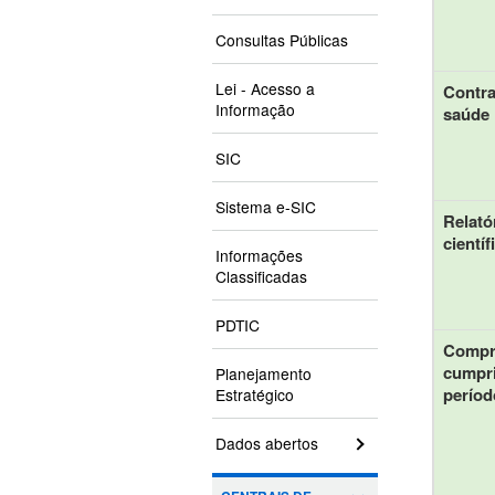
Consultas Públicas
Lei - Acesso a
Contra
Informação
saúde
SIC
Sistema e-SIC
Relató
científ
Informações
Classificadas
PDTIC
Compr
cumpr
Planejamento
períod
Estratégico
Dados abertos