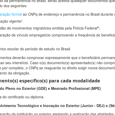
ção da permanência no Brasil, serão aceitos quaisquer documentos qu
o dos seguintes:
aração formal
ao CNPq de endereço e permanência no Brasil durante o 
slação vigente³.
4
idão de movimentos migratórios emitida pela Polícia Federal
;
aração de vínculo empregatício comprovando a frequência do beneficiár
órico escolar do período de estudo no Brasil.
entos deverão comprovar expressamente que o beneficiário permane
s ao seu interstício. Caso o(s) documento(s) apresentado(s) não com
cio por completo, o CNPq se resguarda no direito exigir novos documen
nto da obrigação.
ento(s) específico(s) para cada modalidade
do Pleno no Exterior (GDE) e Mestrado Profissional (MPE)
a do certificado ou diploma.
lvimento Tecnológico e Inovação no Exterior (Junior - DEJ) e (Sê
aração da instituição no exterior atestando a realização das atividades