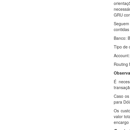
orienta
necessár
GRU conf
Seguem 
contidas 
Banco: B
Tipo de 
Account
Routing
Observa
É neces
transaçã
Caso os 
para Dól
Os cust
valor to
encargo 