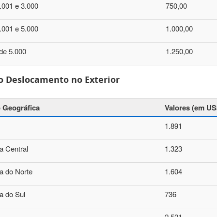
.001 e 3.000
750,00
.001 e 5.000
1.000,00
de 5.000
1.250,00
io Deslocamento no Exterior
 Geográfica
Valores (em US
1.891
a Central
1.323
a do Norte
1.604
a do Sul
736
2.521