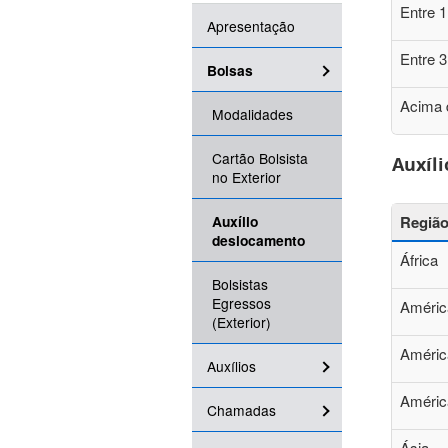
Entre 1
Apresentação
Entre 3
Bolsas
Acima 
Modalidades
Cartão Bolsista
Auxíl
no Exterior
Auxílio
Região
deslocamento
África
Bolsistas
Egressos
Améric
(Exterior)
Améric
Auxílios
Améric
Chamadas
Ásia