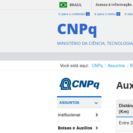
Acesso à informação
BRASIL
Ir para o conteúdo
1
Ir para o menu
2
Ir pa
CNPq
MINISTÉRIO DA CIÊNCIA, TECNOLOGI
Você está aqui:
CNPq
Assuntos
B
Aux
ASSUNTOS
Distân
(Km)
Institucional
Entre 3
Bolsas e Auxílios