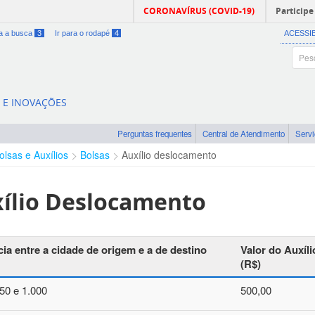
CORONAVÍRUS (COVID-19)
Participe
ra a busca
3
Ir para o rodapé
4
ACESSI
A E INOVAÇÕES
Perguntas frequentes
Central de Atendimento
Serv
olsas e Auxílios
Bolsas
Auxílio deslocamento
ílio Deslocamento
cia entre a cidade de origem e a de destino
Valor do Auxíl
(R$)
50 e 1.000
500,00