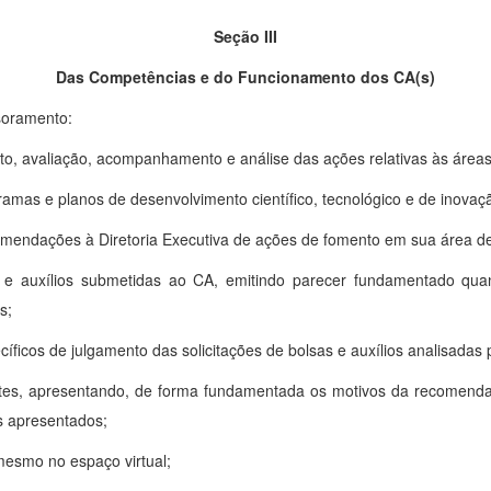
Seção III
Das Competências e do Funcionamento dos CA(s)
soramento:
ento, avaliação, acompanhamento e análise das ações relativas às ár
gramas e planos de desenvolvimento científico, tecnológico e de inovaç
ecomendações à Diretoria Executiva de ações de fomento em sua área d
as e auxílios submetidas ao CA, emitindo parecer fundamentado quant
s;
pecíficos de julgamento das solicitações de bolsas e auxílios analisadas
tentes, apresentando, de forma fundamentada os motivos da recomenda
s apresentados;
mesmo no espaço virtual;