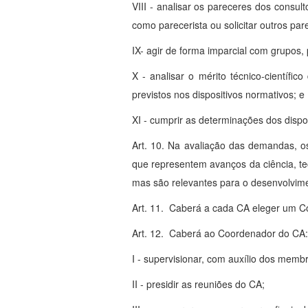
VIII - analisar os pareceres dos consul
como parecerista ou solicitar outros par
IX- agir de forma imparcial com grupos, 
X - analisar o mérito técnico-científ
previstos nos dispositivos normativos; e
XI - cumprir as determinações dos disp
Art. 10. Na avaliação das demandas, o
que representem avanços da ciência, t
mas são relevantes para o desenvolvimen
Art. 11. Caberá a cada CA eleger um C
Art. 12. Caberá ao Coordenador do CA:
I - supervisionar, com auxílio dos mem
II - presidir as reuniões do CA;