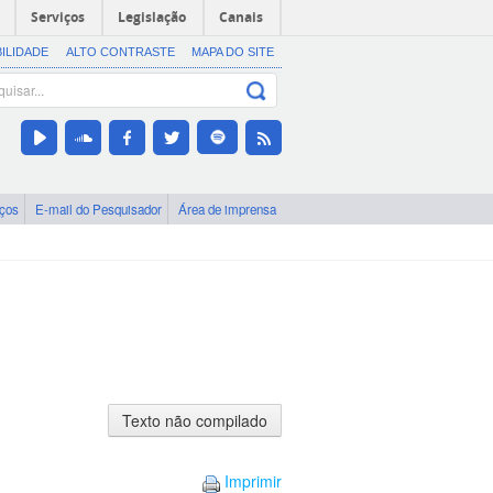
Serviços
Legislação
Canais
BILIDADE
ALTO CONTRASTE
MAPA DO SITE
iços
E-mail do Pesquisador
Área de imprensa
Texto
não
compilado
Imprimir