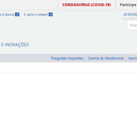
CORONAVÍRUS (COVID-19)
Participe
ra a busca
3
Ir para o rodapé
4
ACESSI
A E INOVAÇÕES
Perguntas frequentes
Central de Atendimento
Serv