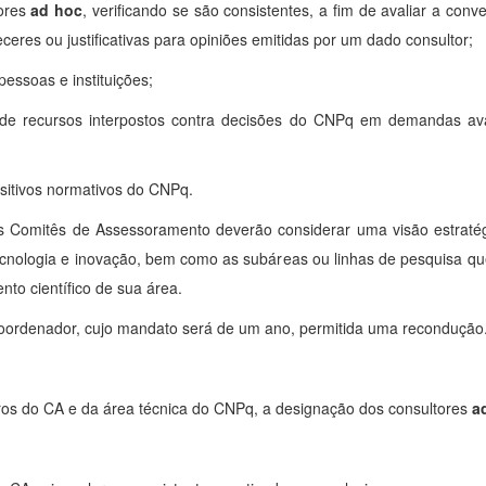
tores
ad hoc
, verificando se são consistentes, a fim de avaliar a con
eceres ou justificativas para opiniões emitidas por um dado consultor;
pessoas e instituições;
ico de recursos interpostos contra decisões do CNPq em demandas av
ositivos normativos do CNPq.
s Comitês de Assessoramento deverão considerar uma visão estratég
ecnologia e inovação, bem como as subáreas ou linhas de pesquisa qu
to científico de sua área.
oordenador, cujo mandato será de um ano, permitida uma recondução
bros do CA e da área técnica do CNPq, a designação dos consultores
a