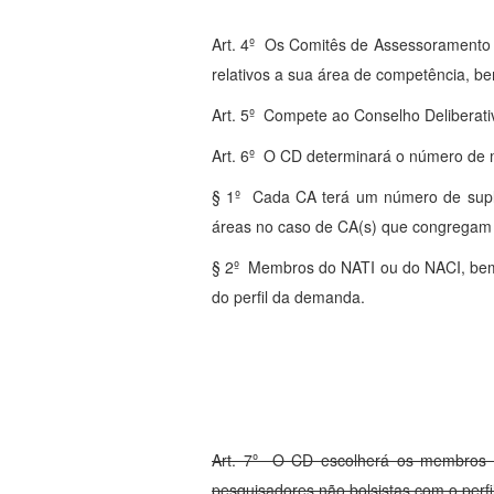
Art. 4º Os Comitês de Assessoramento d
relativos a sua área de competência, be
Art. 5º Compete ao Conselho Deliberativ
Art. 6º O CD determinará o número de
§ 1º Cada CA terá um número de suple
áreas no caso de CA(s) que congregam 
§ 2º Membros do NATI ou do NACI, bem 
do perfil da demanda.
Art. 7º O CD escolherá os membros tit
pesquisadores não bolsistas com o perfi