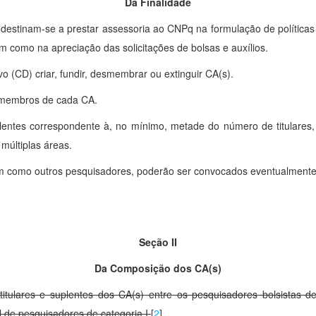
Da Finalidade
estinam-se a prestar assessoria ao CNPq na formulação de políticas
m como na apreciação das solicitações de bolsas e auxílios.
o (CD) criar, fundir, desmembrar ou extinguir CA(s).
 membros de cada CA.
ntes correspondente à, no mínimo, metade do número de titulares, 
múltiplas áreas.
como outros pesquisadores, poderão ser convocados eventualmente 
Seção II
Da Composição dos CA(s)
ulares e suplentes dos CA(s) entre os pesquisadores bolsistas de
l de pesquisadores de categoria I.
[
2
]