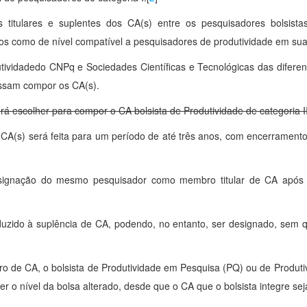
itulares e suplentes dos CA(s) entre os pesquisadores bolsist
os como de nível compatível a pesquisadores de produtividade em sua
tividadedo CNPq e Sociedades Científicas e Tecnológicas das difere
ssam compor os CA(s).
á escolher para compor o CA bolsista de Produtividade de categoria II
CA(s) será feita para um período de até três anos, com encerramen
gnação do mesmo pesquisador como membro titular de CA após um
zido à suplência de CA, podendo, no entanto, ser designado, sem qu
de CA, o bolsista de Produtividade em Pesquisa (PQ) ou de Produt
r o nível da bolsa alterado, desde que o CA que o bolsista integre se