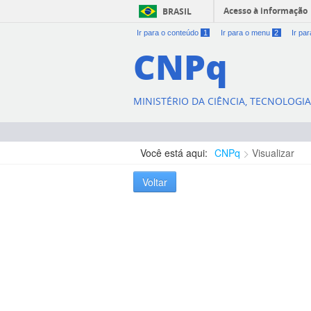
Acesso à informação
BRASIL
Ir para o conteúdo
1
Ir para o menu
2
Ir pa
CNPq
MINISTÉRIO DA CIÊNCIA, TECNOLOGI
Você está aqui:
CNPq
Visualizar
Voltar