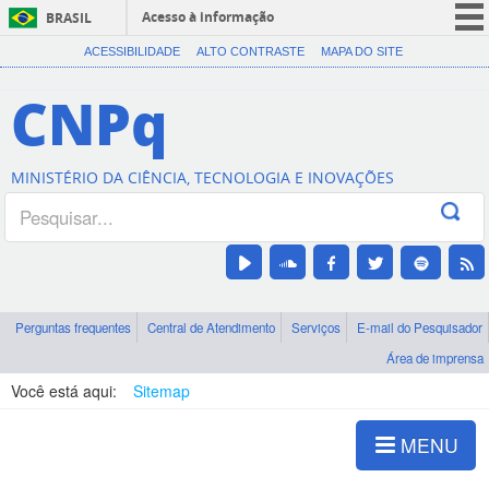
Acesso à informação
BRASIL
CORONAVÍRUS (COVID-19)
ACESSIBILIDADE
ALTO CONTRASTE
MAPA DO SITE
Participe
CNPq
Serviços
Legislação
MINISTÉRIO DA CIÊNCIA, TECNOLOGIA E INOVAÇÕES
Canais
Perguntas frequentes
Central de Atendimento
Serviços
E-mail do Pesquisador
Área de imprensa
Você está aqui:
Sitemap
MENU