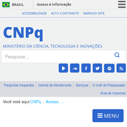
Acesso à informação
BRASIL
CORONAVÍRUS (COVID-19)
ACESSIBILIDADE
ALTO CONTRASTE
MAPA DO SITE
Participe
CNPq
Serviços
Legislação
MINISTÉRIO DA CIÊNCIA, TECNOLOGIA E INOVAÇÕES
Canais
Perguntas frequentes
Central de Atendimento
Serviços
E-mail do Pesquisador
Área de imprensa
Você está aqui:
CNPq
Acesso à Informação
Consultas Públicas
MENU