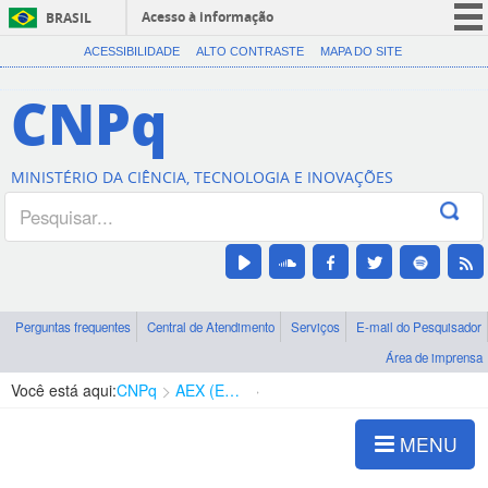
Acesso à informação
BRASIL
CORONAVÍRUS (COVID-19)
ACESSIBILIDADE
ALTO CONTRASTE
MAPA DO SITE
Participe
CNPq
Serviços
Legislação
MINISTÉRIO DA CIÊNCIA, TECNOLOGIA E INOVAÇÕES
Canais
Perguntas frequentes
Central de Atendimento
Serviços
E-mail do Pesquisador
Área de imprensa
Você está aqui:
CNPq
AEX (Expedição Científica)
Formulários e Documentos
MENU