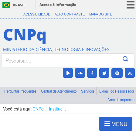
Acesso à informação
BRASIL
CORONAVÍRUS (COVID-19)
ACESSIBILIDADE
ALTO CONTRASTE
MAPA DO SITE
Participe
CNPq
Serviços
Legislação
MINISTÉRIO DA CIÊNCIA, TECNOLOGIA E INOVAÇÕES
Canais
Perguntas frequentes
Central de Atendimento
Serviços
E-mail do Pesquisador
Área de imprensa
Você está aqui:
CNPq
Institucional
Quem é quem
MENU