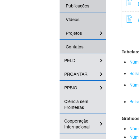
Publicações
Vídeos
Projetos
Contatos
Tabelas
PELD
Núme
Bols
PROANTAR
Núme
PPBIO
Ciência sem
Bols
Fronteiras
Gráficos
Cooperação
Internacional
Núme
Núme