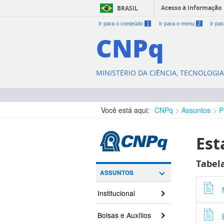
Acesso à informação
BRASIL
Ir para o conteúdo
1
Ir para o menu
2
Ir pa
CNPq
MINISTÉRIO DA CIÊNCIA, TECNOLOGI
Você está aqui:
CNPq
Assuntos
P
Est
Tabel
ASSUNTOS
Institucional
Bolsas e Auxílios