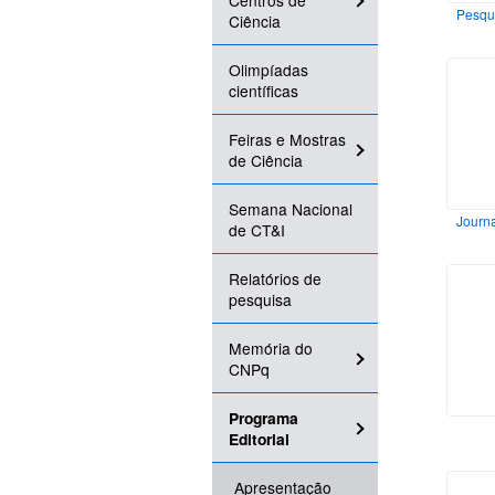
Centros de
Pesqui
Ciência
Olimpíadas
científicas
Feiras e Mostras
de Ciência
Semana Nacional
Journa
de CT&I
Relatórios de
pesquisa
Memória do
CNPq
Programa
Editorial
Apresentação