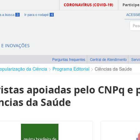
CORONAVÍRUS (COVID-19)
Participe
ra a busca
3
Ir para o rodapé
4
ACESSI
A E INOVAÇÕES
Perguntas frequentes
Central de Atendimento
Serv
opularização da Ciência
Programa Editorial
Ciências da Saúde
istas apoiadas pelo CNPq e p
ncias da Saúde