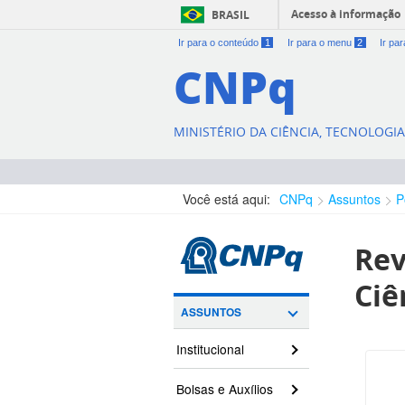
Acesso à informação
BRASIL
Ir para o conteúdo
1
Ir para o menu
2
Ir pa
CNPq
MINISTÉRIO DA CIÊNCIA, TECNOLOGI
Você está aqui:
CNPq
Assuntos
P
Rev
Ciê
ASSUNTOS
Institucional
Bolsas e Auxílios