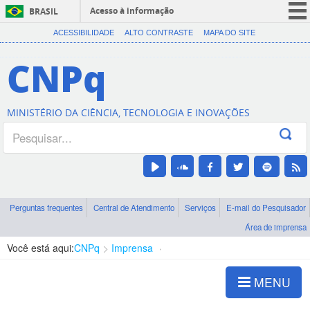
Acesso à informação
BRASIL
CORONAVÍRUS (COVID-19)
ACESSIBILIDADE
ALTO CONTRASTE
MAPA DO SITE
Participe
CNPq
Serviços
Legislação
MINISTÉRIO DA CIÊNCIA, TECNOLOGIA E INOVAÇÕES
Canais
Perguntas frequentes
Central de Atendimento
Serviços
E-mail do Pesquisador
Área de imprensa
Você está aqui:
CNPq
Imprensa
Cadastro de jornalistas
MENU