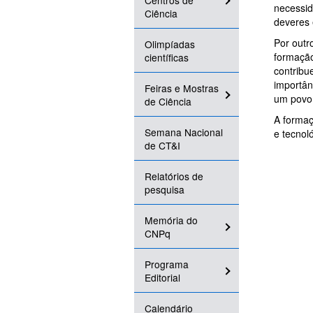
Centros de
necessid
Ciência
deveres 
Por outr
Olimpíadas
formação
científicas
contribu
importân
Feiras e Mostras
um povo
de Ciência
A formaç
Semana Nacional
e tecnol
de CT&I
Relatórios de
pesquisa
Memória do
CNPq
Programa
Editorial
Calendário