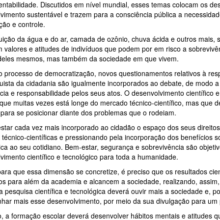
entabilidade. Discutidos em nível mundial, esses temas colocam os de
vimento sustentável e trazem para a consciência pública a necessida
ção e controle.
luição da água e do ar, camada de ozônio, chuva ácida e outros mais,
 valores e atitudes de indivíduos que podem por em risco a sobreviv
deles mesmos, mas também da sociedade em que vivem.
o processo de democratização, novos questionamentos relativos à res
uista da cidadania são igualmente incorporados ao debate, de modo a
cia e responsabilidade pelos seus atos. O desenvolvimento científico e
ue muitas vezes está longe do mercado técnico-científico, mas que d
o para se posicionar diante dos problemas que o rodeiam.
star cada vez mais incorporado ao cidadão o espaço dos seus direitos
 técnico-científicas e pressionando pela incorporação dos benefícios so
ica ao seu cotidiano. Bem-estar, segurança e sobrevivência são objeti
vimento científico e tecnológico para toda a humanidade.
ara que essa dimensão se concretize, é preciso que os resultados cien
os para além da academia e alcancem a sociedade, realizando, assim,
 a pesquisa científica e tecnológica deverá ouvir mais a sociedade e, p
ar mais esse desenvolvimento, por meio da sua divulgação para um 
o, a formação escolar deverá desenvolver hábitos mentais e atitudes 