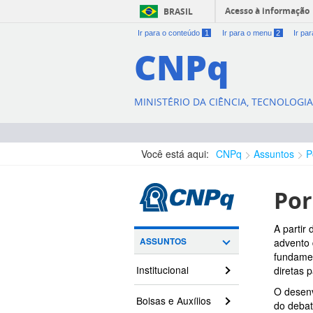
Acesso à informação
BRASIL
Ir para o conteúdo
1
Ir para o menu
2
Ir pa
CNPq
MINISTÉRIO DA CIÊNCIA, TECNOLOGI
Você está aqui:
CNPq
Assuntos
P
Por
A partir
ASSUNTOS
advento 
fundamen
Institucional
diretas 
O desenv
Bolsas e Auxílios
do debat