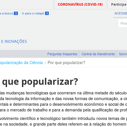
CORONAVÍRUS (COVID-19)
Participe
ra a busca
3
Ir para o rodapé
4
ACESSI
A E INOVAÇÕES
Perguntas frequentes
Central de Atendimento
Serv
opularização da Ciência
Por que popularizar?
 que popularizar?
 das mudanças tecnológicas que ocorreram na última metade do século
da tecnologia da informação e das novas formas de comunicação, a ci
tais e determinantes para o desenvolvimento econômico e social de 
para o mercado de trabalho e para a demanda pela qualificação de profi
olvimento científico e tecnológico também introduziu novos temas de 
e na sociedade, e grande parte deles referem-se à relação do home