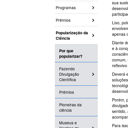
sua sust
Programas
desenvol
participa
Prêmios
Lixo, po
envolvem
Popularização da
apenas 
Ciência
Diante d
e à conq
Por que
consciên
popularizar?
comum, q
reflexiv
Fazendo
Divulgação
Deverá e
Científica
soluções
tecnológ
desenvol
Prêmios
Porém, p
Pioneiras da
divulgad
ciência
sentido,
acompanh
Museus e
Para iss