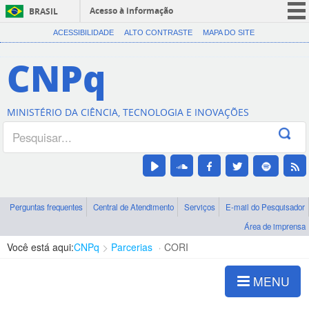
Acesso à informação
BRASIL
CORONAVÍRUS (COVID-19)
ACESSIBILIDADE
ALTO CONTRASTE
MAPA DO SITE
Participe
CNPq
Serviços
Legislação
MINISTÉRIO DA CIÊNCIA, TECNOLOGIA E INOVAÇÕES
Canais
Perguntas frequentes
Central de Atendimento
Serviços
E-mail do Pesquisador
Área de imprensa
Você está aqui:
CNPq
Parcerias
CORI
MENU