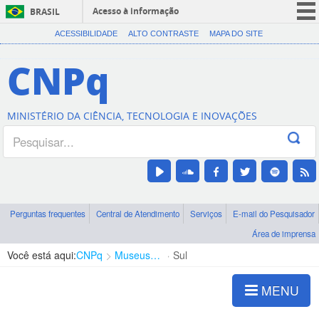
Acesso à informação
BRASIL
CORONAVÍRUS (COVID-19)
ACESSIBILIDADE
ALTO CONTRASTE
MAPA DO SITE
Participe
CNPq
Serviços
Legislação
MINISTÉRIO DA CIÊNCIA, TECNOLOGIA E INOVAÇÕES
Canais
Perguntas frequentes
Central de Atendimento
Serviços
E-mail do Pesquisador
Área de imprensa
Você está aqui:
CNPq
Museus e Centros de Ciência
Sul
MENU