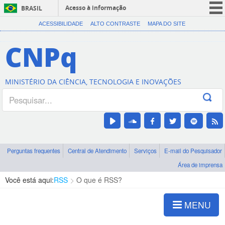
Acesso à informação
BRASIL
CORONAVÍRUS (COVID-19)
ACESSIBILIDADE
ALTO CONTRASTE
MAPA DO SITE
Participe
CNPq
Serviços
Legislação
MINISTÉRIO DA CIÊNCIA, TECNOLOGIA E INOVAÇÕES
Canais
Perguntas frequentes
Central de Atendimento
Serviços
E-mail do Pesquisador
Área de imprensa
Você está aqui:
RSS
O que é RSS?
MENU