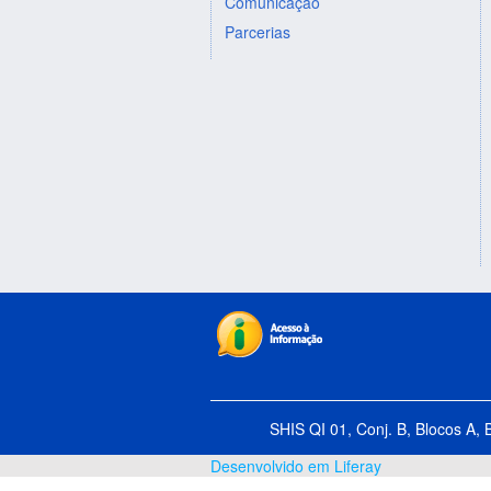
Comunicação
Parcerias
SHIS QI 01, Conj. B, Blocos A, 
Desenvolvido em Liferay