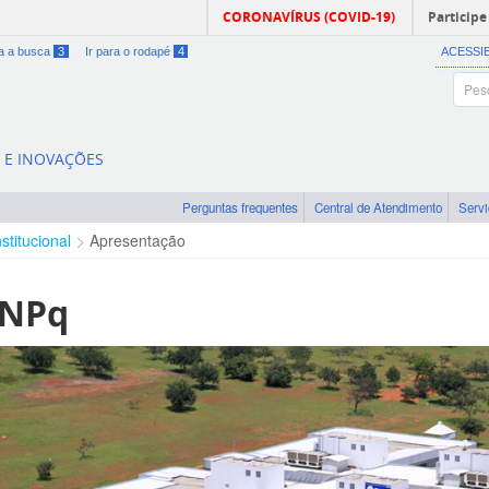
CORONAVÍRUS (COVID-19)
Participe
ra a busca
3
Ir para o rodapé
4
ACESSI
A E INOVAÇÕES
Perguntas frequentes
Central de Atendimento
Serv
nstitucional
Apresentação
CNPq