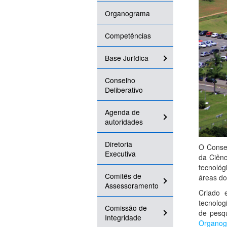
Organograma
Competências
Base Jurídica
Conselho
Deliberativo
Agenda de
autoridades
Diretoria
O Consel
Executiva
da Ciênc
tecnológ
Comitês de
áreas do
Assessoramento
Criado 
tecnolog
Comissão de
de pesqu
Integridade
Organo