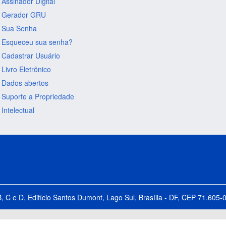
Assinador Digital
Gerador GRU
Sua Senha
Esqueceu sua senha?
Cadastrar Usuário
Livro Eletrônico
Dados abertos
Suporte a Propriedade
Intelectual
B, C e D, Edifício Santos Dumont, Lago Sul, Brasília - DF, CEP 71.60