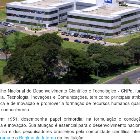
ho Nacional de Desenvolvimento Científico e Tecnológico - CNPq, fun
ia, Tecnologia, Inovações e Comunicações, tem como principais atrib
ica e de inovação e promover a formação de recursos humanos quali
 conhecimento.
em 1951, desempenha papel primordial na formulação e condução 
ia e inovação. Sua atuação é essencial para o desenvolvimento nacion
isa e dos pesquisadores brasileiros pela comunidade cientifica inte
grama
e o
Regimento Interno
da Instituição.