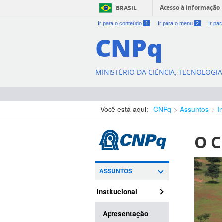
Acesso à informação
BRASIL
Ir para o conteúdo
1
Ir para o menu
2
Ir pa
CNPq
MINISTÉRIO DA CIÊNCIA, TECNOLOGI
Você está aqui:
CNPq
Assuntos
I
O 
ASSUNTOS
Institucional
Apresentação