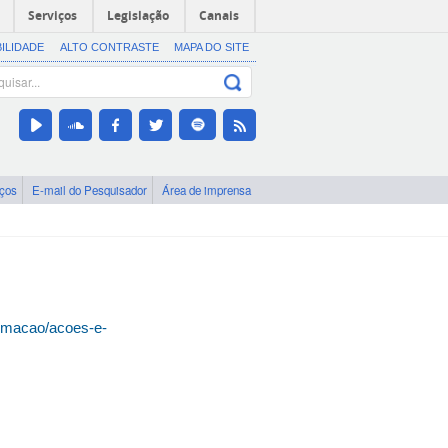
Serviços
Legislação
Canais
BILIDADE
ALTO CONTRASTE
MAPA DO SITE
iços
E-mail do Pesquisador
Área de imprensa
ormacao/acoes-e-