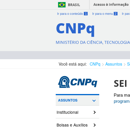
Acesso à informação
BRASIL
Ir para o conteúdo
1
Ir para o menu
2
Ir pa
CNPq
MINISTÉRIO DA CIÊNCIA, TECNOLOGI
Você está aqui:
CNPq
Assuntos
S
SEI
Para ma
ASSUNTOS
programa
Institucional
Bolsas e Auxílios