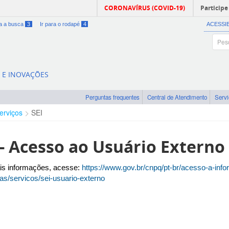
CORONAVÍRUS (COVID-19)
Participe
ra a busca
3
Ir para o rodapé
4
ACESSI
A E INOVAÇÕES
Perguntas frequentes
Central de Atendimento
Serv
erviços
SEI
 - Acesso ao Usuário Externo
is informações, acesse:
https://www.gov.br/cnpq/pt-br/acesso-a-inf
s/servicos/sei-usuario-externo