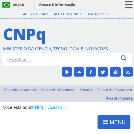
Acesso à informação
BRASIL
CORONAVÍRUS (COVID-19)
ACESSIBILIDADE
ALTO CONTRASTE
MAPA DO SITE
Participe
CNPq
Serviços
Legislação
MINISTÉRIO DA CIÊNCIA, TECNOLOGIA E INOVAÇÕES
Canais
Perguntas frequentes
Central de Atendimento
Serviços
E-mail do Pesquisador
Área de imprensa
Você está aqui:
CNPq
Acesso à Informação
Consultas Públicas
MENU