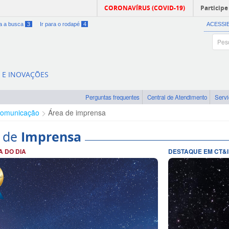
CORONAVÍRUS (COVID-19)
Participe
ra a busca
3
Ir para o rodapé
4
ACESSI
A E INOVAÇÕES
Perguntas frequentes
Central de Atendimento
Serv
omunicação
Área de imprensa
 de
Imprensa
A DO DIA
DESTAQUE EM CT&I