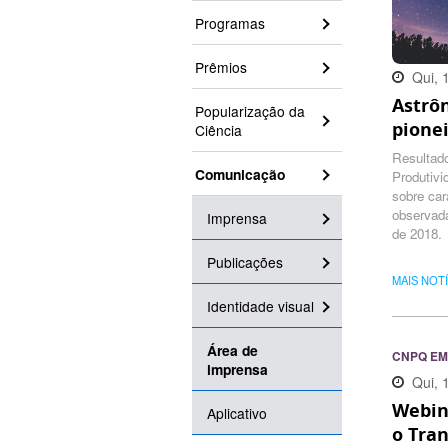
Programas
Prêmios
Qui, 
Astrô
14:40
Popularização da
pionei
Ciência
Resultado
Comunicação
Produtivi
sobre car
observad
Imprensa
de 2018.
Publicações
MAIS NOT
Identidade visual
Área de
CNPQ EM
imprensa
Qui, 
Webin
17:51
Aplicativo
o Tra