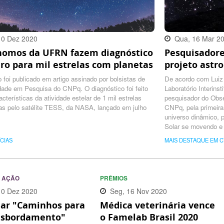
10 Dez 2020
Qua, 16 Mar 2
nomos da UFRN fazem diagnóstico
Pesquisadore
:00 -0300
18:37:00 -0300
ro para mil estrelas com planetas
projeto astr
 foi publicado em artigo assinado por bolsistas de
De acordo com Luiz 
dade em Pesquisa do CNPq. O diagnóstico foi feito
Laboratório Interinst
acterísticas da atividade estelar de 1 mil estrelas
pesquisador do Obse
as pelo satélite TESS, da NASA, lançado em julho
CNPq, pela primeira
universo dinâmico, 
Solar se movendo e
distantes.
ÍCIAS
MAIS DESTAQUE EM C
 AÇÃO
PRÊMIOS
10 Dez 2020
Seg, 16 Nov 2020
ar "Caminhos para
Médica veterinária vence
:00 -0300
09:42:00 -0300
nsbordamento"
o Famelab Brasil 2020