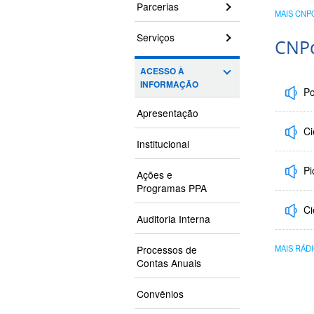
acont
Parcerias
MAIS CNP
Serviços
CNP
ACESSO À
INFORMAÇÃO
Po
Apresentação
Ci
Institucional
Pi
Ações e
Programas PPA
Ci
Auditoria Interna
Processos de
MAIS RÁD
Contas Anuais
Convênios