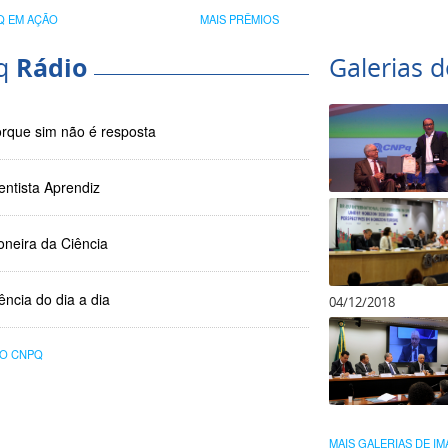
ece na SNCT
Q EM AÇÃO
MAIS PRÊMIOS
q
Rádio
Galerias 
rque sim não é resposta
entista Aprendiz
oneira da Ciência
ência do dia a dia
04/12/2018
IO CNPQ
MAIS GALERIAS DE I