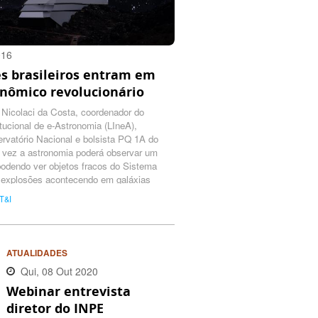
016
s brasileiros entram em
onômico revolucionário
Nicolaci da Costa, coordenador do
itucional de e-Astronomia (LIneA),
rvatório Nacional e bolsista PQ 1A do
 vez a astronomia poderá observar um
podendo ver objetos fracos do Sistema
 explosões acontecendo em galáxias
T&I
ATUALIDADES
Qui, 08 Out 2020
Webinar entrevista
10:32:00 -0300
diretor do INPE