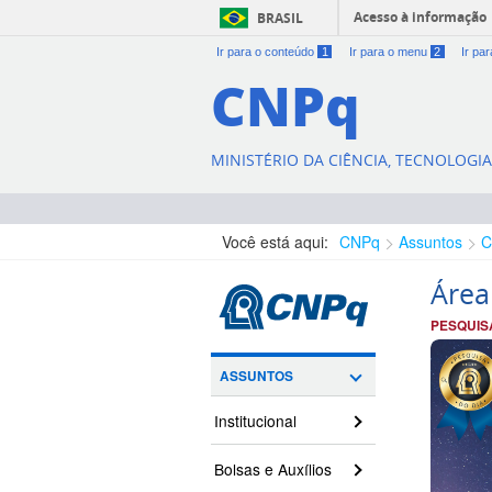
Acesso à informação
BRASIL
Ir para o conteúdo
1
Ir para o menu
2
Ir pa
CNPq
MINISTÉRIO DA CIÊNCIA, TECNOLOGI
Você está aqui:
CNPq
Assuntos
C
Área
PESQUIS
ASSUNTOS
Institucional
Bolsas e Auxílios