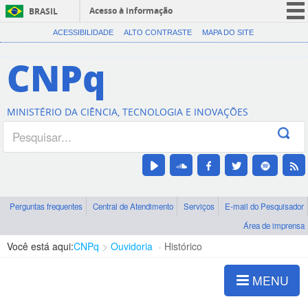
Acesso à informação
BRASIL
CORONAVÍRUS (COVID-19)
ACESSIBILIDADE
ALTO CONTRASTE
MAPA DO SITE
Participe
CNPq
Serviços
Legislação
MINISTÉRIO DA CIÊNCIA, TECNOLOGIA E INOVAÇÕES
Canais
Perguntas frequentes
Central de Atendimento
Serviços
E-mail do Pesquisador
Área de imprensa
Você está aqui:
CNPq
Ouvidoria
Histórico
MENU