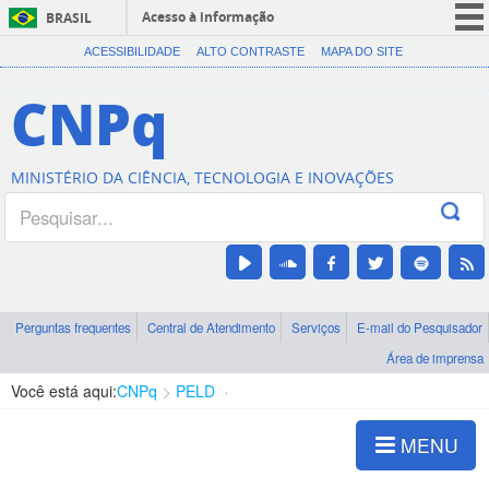
Acesso à informação
BRASIL
CORONAVÍRUS (COVID-19)
ACESSIBILIDADE
ALTO CONTRASTE
MAPA DO SITE
Participe
CNPq
Serviços
Legislação
MINISTÉRIO DA CIÊNCIA, TECNOLOGIA E INOVAÇÕES
Canais
Perguntas frequentes
Central de Atendimento
Serviços
E-mail do Pesquisador
Área de imprensa
Você está aqui:
CNPq
PELD
Galeria de Imagens
MENU