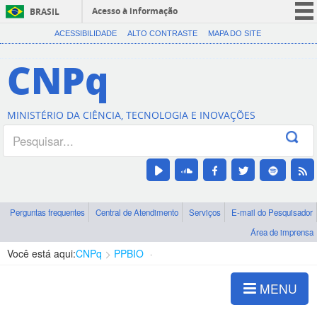
Acesso à informação
BRASIL
CORONAVÍRUS (COVID-19)
ACESSIBILIDADE
ALTO CONTRASTE
MAPA DO SITE
Participe
CNPq
Serviços
Legislação
MINISTÉRIO DA CIÊNCIA, TECNOLOGIA E INOVAÇÕES
Canais
Perguntas frequentes
Central de Atendimento
Serviços
E-mail do Pesquisador
Área de imprensa
Você está aqui:
CNPq
PPBIO
Apresentação
MENU