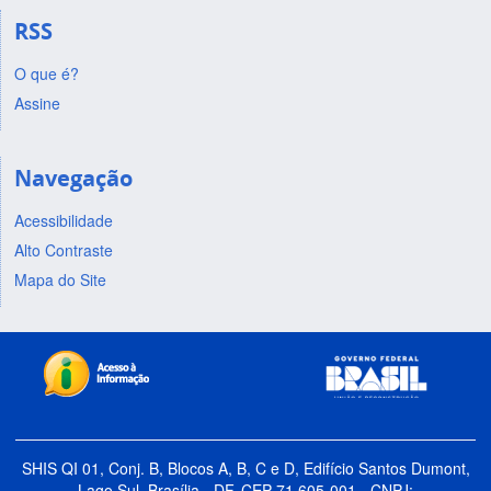
RSS
O que é?
Assine
Navegação
Acessibilidade
Alto Contraste
Mapa do Site
SHIS QI 01, Conj. B, Blocos A, B, C e D, Edifício Santos Dumont,
Lago Sul, Brasília - DF, CEP 71.605-001 - CNPJ: