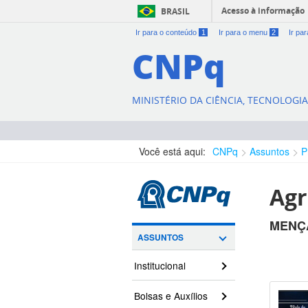
Acesso à informação
BRASIL
Ir para o conteúdo
1
Ir para o menu
2
Ir pa
CNPq
MINISTÉRIO DA CIÊNCIA, TECNOLOGI
Você está aqui:
CNPq
Assuntos
P
Agr
MENÇ
ASSUNTOS
Institucional
Bolsas e Auxílios