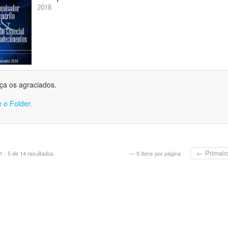
2018
a os agraciados.
 o Folder.
← Primeir
 - 5 de 14 resultados.
— 5 Itens por página