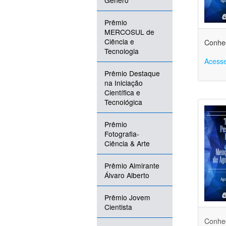
Gênero
Prêmio
MERCOSUL de
Ciência e
Conheç
Tecnologia
Acesse
Prêmio Destaque
na Iniciação
Científica e
Tecnológica
Prêmio
Fotografia-
Ciência & Arte
Prêmio Almirante
Álvaro Alberto
Prêmio Jovem
Cientista
Conheç