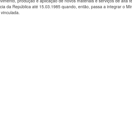
vimento, produção e aplicação de novos materiais e serviços de alta 
cia da República até 15.03.1985 quando, então, passa a integrar o Mi
 vinculada.