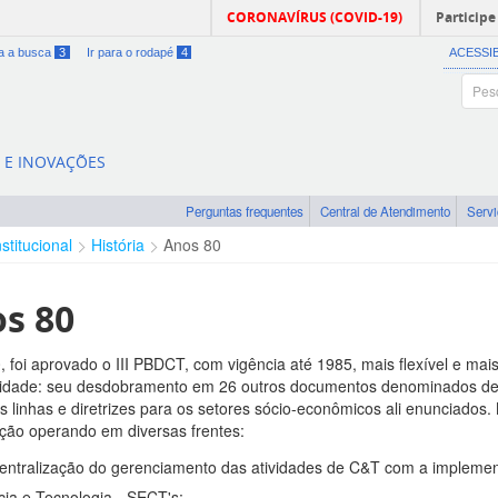
CORONAVÍRUS (COVID-19)
Participe
ra a busca
3
Ir para o rodapé
4
ACESSI
A E INOVAÇÕES
Perguntas frequentes
Central de Atendimento
Serv
nstitucional
História
Anos 80
s 80
 foi aprovado o III PBDCT, com vigência até 1985, mais flexível e mais
idade: seu desdobramento em 26 outros documentos denominados de
s linhas e diretrizes para os setores sócio-econômicos ali enunciados
ção operando em diversas frentes:
entralização do gerenciamento das atividades de C&T com a impleme
cia e Tecnologia - SECT's;