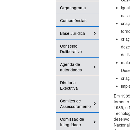
Organograma
igua
nas 
Competências
cria
torn
Base Jurídica
cria
Conselho
deze
Deliberativo
de l
maio
Agenda de
autoridades
Dese
cria
Diretoria
impl
Executiva
Em 1985,
Comitês de
tornou o
Assessoramento
1985, o 
Tecnolog
Comissão de
desenvol
Integridade
Nacional