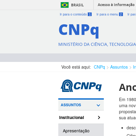
Acesso à informação
BRASIL
Ir para o conteúdo
1
Ir para o menu
2
Ir pa
CNPq
MINISTÉRIO DA CIÊNCIA, TECNOLOGI
Você está aqui:
CNPq
Assuntos
I
Ano
Em 1980,
ASSUNTOS
uma nov
proposta
Institucional
sua atua
desc
Apresentação
Ciên