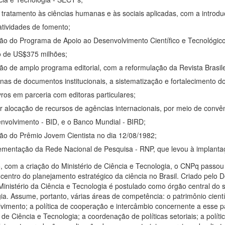
l tratamento às ciências humanas e às sociais aplicadas, com a intro
atividades de fomento;
ção do Programa de Apoio ao Desenvolvimento Científico e Tecnológi
o de US$375 milhões;
ção de amplo programa editorial, com a reformulação da Revista Brasile
nas de documentos institucionais, a sistematização e fortalecimento do 
ivros em parceria com editoras particulares;
r alocação de recursos de agências internacionais, por meio de conv
nvolvimento - BID, e o Banco Mundial - BIRD;
ção do Prêmio Jovem Cientista no dia 12/08/1982;
ementação da Rede Nacional de Pesquisa - RNP, que levou à implantaçã
 com a criação do Ministério de Ciência e Tecnologia, o CNPq passou
 centro do planejamento estratégico da ciência no Brasil. Criado pelo 
Ministério da Ciência e Tecnologia é postulado como órgão central do s
ia. Assume, portanto, várias áreas de competência: o patrimônio cientí
vimento; a política de cooperação e intercâmbio concernente a esse pat
 de Ciência e Tecnologia; a coordenação de políticas setoriais; a políti