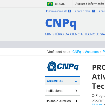
Acesso à informação
BRASIL
Ir para o conteúdo
1
Ir para o menu
2
Ir pa
CNPq
MINISTÉRIO DA CIÊNCIA, TECNOLOGI
Você está aqui:
CNPq
Assuntos
P
PRO
Ati
ASSUNTOS
Tec
Institucional
O Progra
programa
Bolsas e Auxílios
Nº 872
,