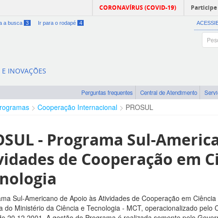
CORONAVÍRUS (COVID-19)
Participe
ra a busca
3
Ir para o rodapé
4
ACESSI
A E INOVAÇÕES
Perguntas frequentes
Central de Atendimento
Serv
rogramas
Cooperação Internacional
PROSUL
SUL - Programa Sul-America
vidades de Cooperação em Ci
nologia
ma Sul-Americano de Apoio às Atividades de Cooperação em Ciência
 do Ministério da Ciência e Tecnologia - MCT, operacionalizado pelo C
 de 20.12.2001. A gestão do Programa é realizada somente pelo Govern