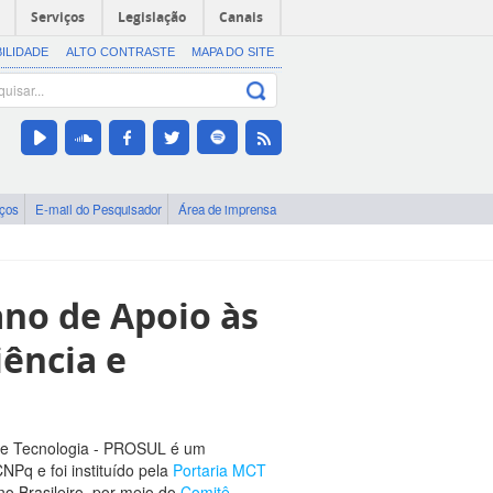
Serviços
Legislação
Canais
BILIDADE
ALTO CONTRASTE
MAPA DO SITE
iços
E-mail do Pesquisador
Área de imprensa
no de Apoio às
ência e
 e Tecnologia - PROSUL é um
NPq e foi instituído pela
Portaria MCT
o Brasileiro, por meio do
Comitê