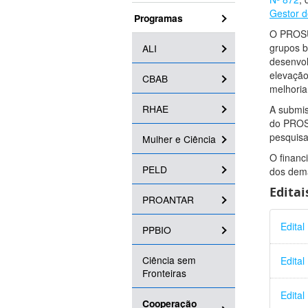
Gestor 
Programas
O PROSUL
grupos b
ALI
desenvol
elevação
CBAB
melhoria
RHAE
A submis
do PROSU
pesquis
Mulher e Ciência
O financ
PELD
dos dema
Editai
PROANTAR
Edita
PPBIO
Ciência sem
Edita
Fronteiras
Edita
Cooperação