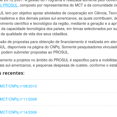
do PROSUL
, composto por representantes do MCT e da comunidade cient
 tem por objetivo apoiar atividades de cooperação em Ciência, Tecn
rasileiros e dos demais países sul-americanos, as quais contribuam, d
vimento científico e tecnológico da região, mediante a geração e a a
 da capacidade tecnológica dos países, em temas selecionados por su
 da qualidade de vida dos seus cidadãos.
são de propostas para obtenção de financiamento é realizada em atend
L, disponíveis na página do CNPq. Somente pesquisadores vinculados 
a podem submeter propostas ao PROSUL.
iamento a projetos no âmbito do PROSUL é especifico para a mobilidad
is sul-americanos, e pequenas despesas de custeio, conforme o estab
s recentes:
l MCT/CNPq n°08/2010
l MCT/CNPq n°11/2008
l MCT/CNPq n°14/2006