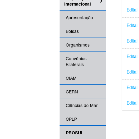
Internacional
Edita
Apresentação
Edita
Bolsas
Edita
Organismos
Edita
Convênios
Bilaterais
Edita
CIAM
Edita
CERN
Edita
Ciências do Mar
CPLP
PROSUL