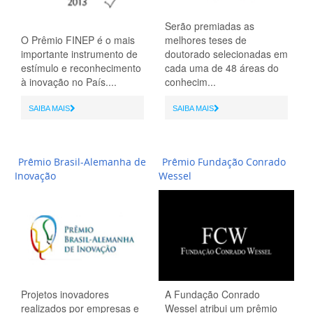
Serão premiadas as
O Prêmio FINEP é o mais
melhores teses de
importante instrumento de
doutorado selecionadas em
estímulo e reconhecimento
cada uma de 48 áreas do
à inovação no País....
conhecim...
SAIBA MAIS
SAIBA MAIS
Prêmio Brasil-Alemanha de
Prêmio Fundação Conrado
Inovação
Wessel
Projetos inovadores
A Fundação Conrado
realizados por empresas e
Wessel atribui um prêmio