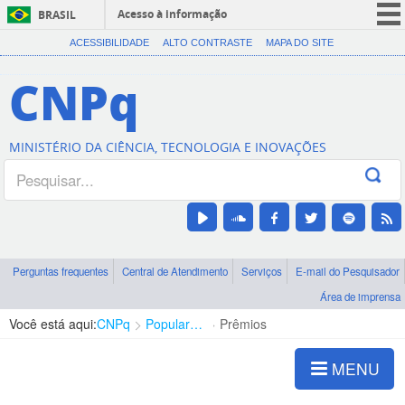
Acesso à informação
BRASIL
CORONAVÍRUS (COVID-19)
ACESSIBILIDADE
ALTO CONTRASTE
MAPA DO SITE
Participe
CNPq
Serviços
Legislação
MINISTÉRIO DA CIÊNCIA, TECNOLOGIA E INOVAÇÕES
Canais
Perguntas frequentes
Central de Atendimento
Serviços
E-mail do Pesquisador
Área de imprensa
Você está aqui:
CNPq
Popularização da Ciência
Prêmios
MENU