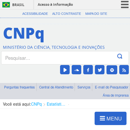
Acesso à informação
BRASIL
CORONAVÍRUS (COVID-19)
ACESSIBILIDADE
ALTO CONTRASTE
MAPA DO SITE
Participe
CNPq
Serviços
Legislação
MINISTÉRIO DA CIÊNCIA, TECNOLOGIA E INOVAÇÕES
Canais
Perguntas frequentes
Central de Atendimento
Serviços
E-mail do Pesquisador
Área de imprensa
Você está aqui:
CNPq
Estatísticas e Indicadores
Titulação de Bolsistas
MENU