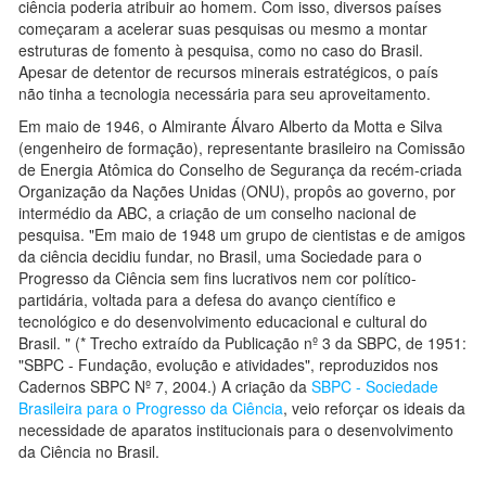
ciência poderia atribuir ao homem. Com isso, diversos países
começaram a acelerar suas pesquisas ou mesmo a montar
estruturas de fomento à pesquisa, como no caso do Brasil.
Apesar de detentor de recursos minerais estratégicos, o país
não tinha a tecnologia necessária para seu aproveitamento.
Em maio de 1946, o Almirante Álvaro Alberto da Motta e Silva
(engenheiro de formação), representante brasileiro na Comissão
de Energia Atômica do Conselho de Segurança da recém-criada
Organização da Nações Unidas (ONU), propôs ao governo, por
intermédio da ABC, a criação de um conselho nacional de
pesquisa. "Em maio de 1948 um grupo de cientistas e de amigos
da ciência decidiu fundar, no Brasil, uma Sociedade para o
Progresso da Ciência sem fins lucrativos nem cor político-
partidária, voltada para a defesa do avanço científico e
tecnológico e do desenvolvimento educacional e cultural do
Brasil. " (* Trecho extraído da Publicação nº 3 da SBPC, de 1951:
"SBPC - Fundação, evolução e atividades", reproduzidos nos
Cadernos SBPC Nº 7, 2004.) A criação da
SBPC - Sociedade
Brasileira para o Progresso da Ciência
, veio reforçar os ideais da
necessidade de aparatos institucionais para o desenvolvimento
da Ciência no Brasil.