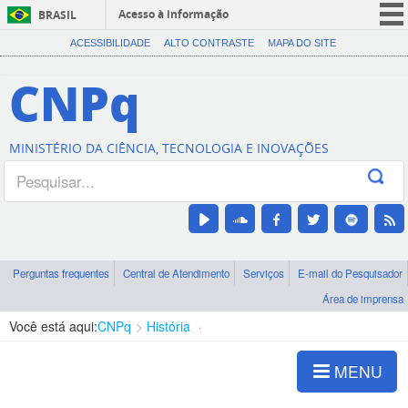
Acesso à informação
BRASIL
CORONAVÍRUS (COVID-19)
ACESSIBILIDADE
ALTO CONTRASTE
MAPA DO SITE
Participe
CNPq
Serviços
Legislação
MINISTÉRIO DA CIÊNCIA, TECNOLOGIA E INOVAÇÕES
Canais
Perguntas frequentes
Central de Atendimento
Serviços
E-mail do Pesquisador
Área de imprensa
Você está aqui:
CNPq
História
A Criação
MENU