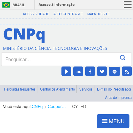
Acesso à informação
BRASIL
CORONAVÍRUS (COVID-19)
ACESSIBILIDADE
ALTO CONTRASTE
MAPA DO SITE
Participe
CNPq
Serviços
Legislação
MINISTÉRIO DA CIÊNCIA, TECNOLOGIA E INOVAÇÕES
Canais
Perguntas frequentes
Central de Atendimento
Serviços
E-mail do Pesquisador
Área de imprensa
Você está aqui:
CNPq
Cooperação Internacional
CYTED
MENU