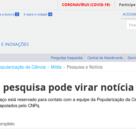
CORONAVÍRUS (COVID-19)
Participe
ra a busca
3
Ir para o rodapé
4
ACESSI
A E INOVAÇÕES
Perguntas frequentes
Central de Atendimento
Serv
opularização da Ciência
Mídia
Pesquisa e Notícia
 pesquisa pode virar notícia
aço está reservado para contato com a equipe da Popularização da Ci
 apoiados pelo CNPq.
mpleto