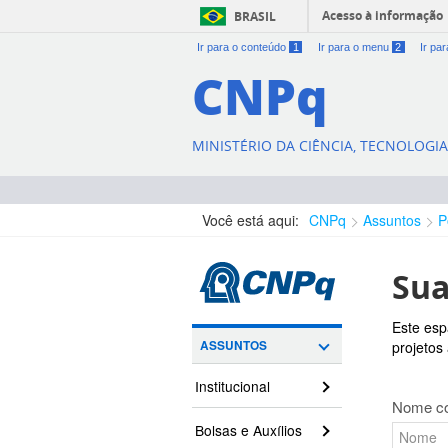
Acesso à informação
BRASIL
Ir para o conteúdo
1
Ir para o menu
2
Ir pa
CNPq
MINISTÉRIO DA CIÊNCIA, TECNOLOGI
Você está aqui:
CNPq
Assuntos
P
Sua
Este esp
ASSUNTOS
projetos
Institucional
Nome co
Bolsas e Auxílios