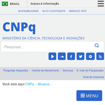
Acesso à informação
BRASIL
CORONAVÍRUS (COVID-19)
ACESSIBILIDADE
ALTO CONTRASTE
MAPA DO SITE
Participe
CNPq
Serviços
Legislação
MINISTÉRIO DA CIÊNCIA, TECNOLOGIA E INOVAÇÕES
Canais
Perguntas frequentes
Central de Atendimento
Serviços
E-mail do Pesquisador
Área de imprensa
Você está aqui:
CNPq
Museus e Centros de Ciência
Centro-Oeste
MENU