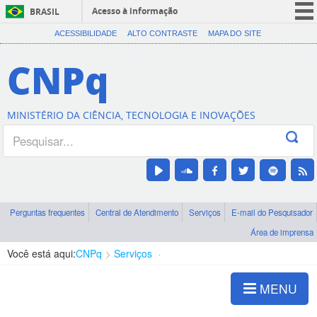
Acesso à informação
BRASIL
CORONAVÍRUS (COVID-19)
ACESSIBILIDADE
ALTO CONTRASTE
MAPA DO SITE
Participe
CNPq
Serviços
Legislação
MINISTÉRIO DA CIÊNCIA, TECNOLOGIA E INOVAÇÕES
Canais
Perguntas frequentes
Central de Atendimento
Serviços
E-mail do Pesquisador
Área de imprensa
Você está aqui:
CNPq
Serviços
Ferramentas
MENU