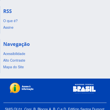
RSS
O que é?
Assine
Navegação
Acessibilidade
Alto Contraste
Mapa do Site
SHIS QI 01, Conj. B, Blocos A, B, C e D, Edifício Santos Dumont,