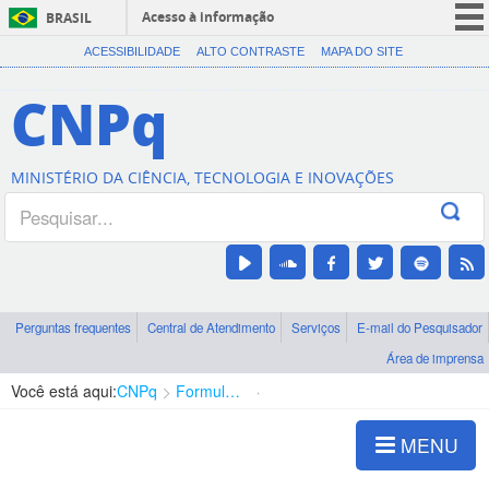
Acesso à informação
BRASIL
CORONAVÍRUS (COVID-19)
ACESSIBILIDADE
ALTO CONTRASTE
MAPA DO SITE
Participe
CNPq
Serviços
Legislação
MINISTÉRIO DA CIÊNCIA, TECNOLOGIA E INOVAÇÕES
Canais
Perguntas frequentes
Central de Atendimento
Serviços
E-mail do Pesquisador
Área de imprensa
Você está aqui:
CNPq
Formulários e Orientações
Para o Comitê Externo e Institucional
MENU