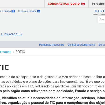
CORONAVÍRUS (COVID-19)
Participe
ra a busca
3
Ir para o rodapé
4
ACESSI
A E INOVAÇÕES
Perguntas frequentes
Central de Atendimento
Serv
ormação
PDTIC
TIC
rumento de planejamento e de gestão que visa nortear e acompanhar 
o as estratégias e o plano de ações para implementá-las. É ele que po
rsos aplicados em TIC, reduzindo desperdícios, permitindo controles 
as pelo órgão como relevantes para sociedade, Estado e serviço p
,
identifica as atuais necessidades de informação, serviços, infra
eiros, organização e pessoal de TIC para o cumprimento dos obje