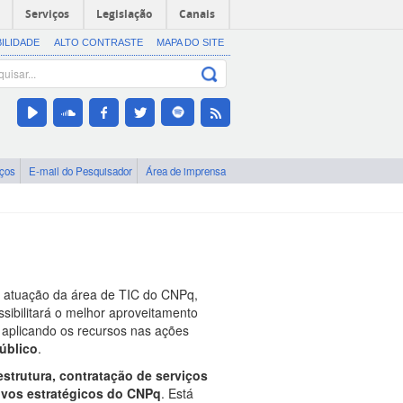
Serviços
Legislação
Canais
BILIDADE
ALTO CONTRASTE
MAPA DO SITE
iços
E-mail do Pesquisador
Área de imprensa
a atuação da área de TIC do CNPq,
ssibilitará o melhor aproveitamento
e aplicando os recursos nas ações
úblico
.
estrutura, contratação de serviços
tivos estratégicos do CNPq
. Está