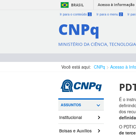
Acesso à informação
BRASIL
Ir para o conteúdo
1
Ir para o menu
2
Ir pa
CNPq
MINISTÉRIO DA CIÊNCIA, TECNOLOGI
Você está aqui:
CNPq
Acesso à Inf
PD
É o inst
ASSUNTOS
definind
dos recu
Institucional
definid
O PDTIC
Bolsas e Auxílios
de terc