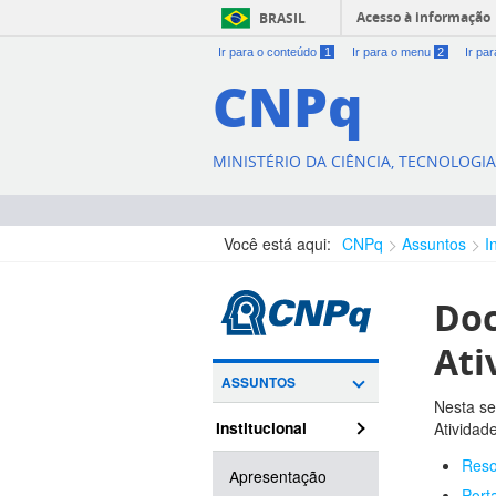
Acesso à informação
BRASIL
Ir para o conteúdo
1
Ir para o menu
2
Ir pa
CNPq
MINISTÉRIO DA CIÊNCIA, TECNOLOGI
Você está aqui:
CNPq
Assuntos
I
Doc
Ati
ASSUNTOS
Nesta se
Institucional
Atividade
Reso
Apresentação
Port