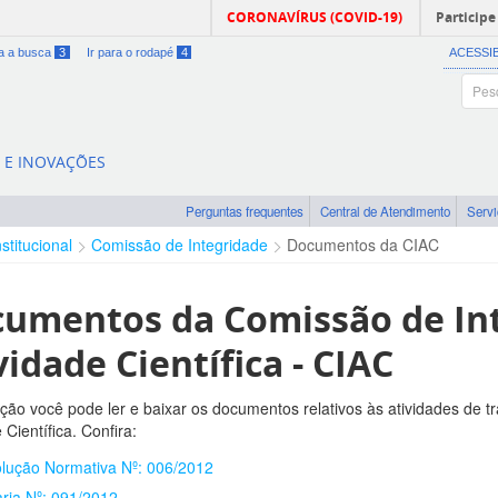
CORONAVÍRUS (COVID-19)
Participe
ra a busca
3
Ir para o rodapé
4
ACESSI
A E INOVAÇÕES
Perguntas frequentes
Central de Atendimento
Serv
nstitucional
Comissão de Integridade
Documentos da CIAC
umentos da Comissão de In
vidade Científica - CIAC
ção você pode ler e baixar os documentos relativos às atividades de 
 Científica. Confira:
lução Normativa Nº: 006/2012
aria Nº: 091/2012