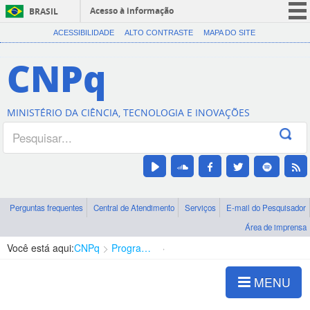
Acesso à informação
BRASIL
CORONAVÍRUS (COVID-19)
ACESSIBILIDADE
ALTO CONTRASTE
MAPA DO SITE
Participe
CNPq
Serviços
Legislação
MINISTÉRIO DA CIÊNCIA, TECNOLOGIA E INOVAÇÕES
Canais
Perguntas frequentes
Central de Atendimento
Serviços
E-mail do Pesquisador
Área de imprensa
Você está aqui:
CNPq
Programas
Apresentação
MENU