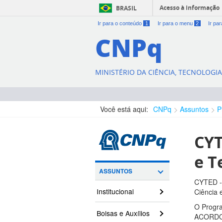
Acesso à informação
BRASIL
Ir para o conteúdo
1
Ir para o menu
2
Ir pa
CNPq
MINISTÉRIO DA CIÊNCIA, TECNOLOGI
Você está aqui:
CNPq
Assuntos
P
CYT
e T
ASSUNTOS
CYTED - 
Institucional
Ciência 
O Progra
Bolsas e Auxílios
ACORDO M