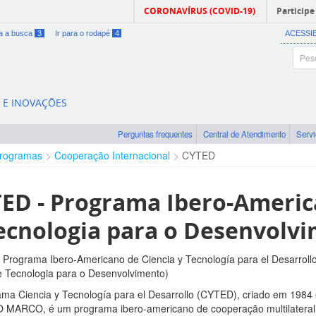
CORONAVÍRUS (COVID-19)
Participe
ra a busca
3
Ir para o rodapé
4
ACESSI
A E INOVAÇÕES
Perguntas frequentes
Central de Atendimento
Serv
rogramas
Cooperação Internacional
CYTED
ED - Programa Ibero-Americ
ecnologia para o Desenvolv
Programa Ibero-Americano de Ciencia y Tecnología para el Desarrol
e Tecnologia para o Desenvolvimento)
ma Ciencia y Tecnología para el Desarrollo (CYTED), criado em 198
ARCO, é um programa ibero-americano de cooperação multilateral cie