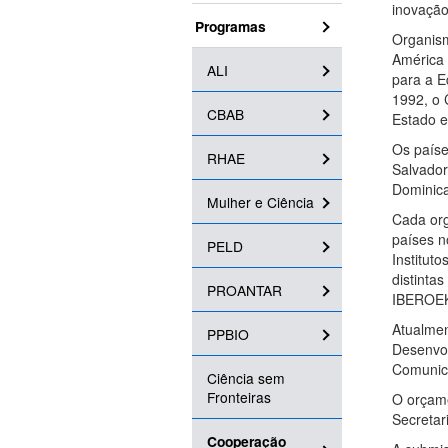
inovação
Programas
Organism
América 
ALI
para a E
1992, o 
CBAB
Estado e
Os paíse
RHAE
Salvador
Dominica
Mulher e Ciência
Cada org
países n
PELD
Institut
distinta
PROANTAR
IBEROE
Atualme
PPBIO
Desenvol
Comunica
Ciência sem
Fronteiras
O orçame
Secretar
Cooperação