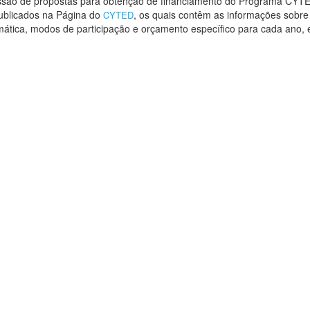
são de propostas para obtenção de financiamento do Programa CYTE
publicados na Página do
, os quais contêm as informações sobre 
CYTED
ática, modos de participação e orçamento específico para cada ano, e