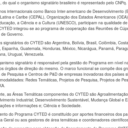
, do qual o organismo signatário brasileiro é representado pelo CNPq.
os internacionais como Banco Inter-americano de Desenvolvimento (
Latina e Caribe (CEPAL), Organização dos Estados Americanos (OEA
ducação, a Ciência e a Cultura (UNESCO), participam na qualidade d
CYTED integrou-se ao programa de cooperação das Reuniões de Cúpu
 de Governo.
s signatários do CYTED são Argentina, Bolívia, Brasil, Colômbia, Costa
, Espanha, Guatemala, Honduras, México, Nicarágua, Panamá, Paragua
na, Uruguai, Venezuela.
anismo signatário é responsável pela gestão do Programa em nível na
os órgãos de direção do mesmo. O marco funcional se compõe dos gr
os de Pesquisa e Centros de P&D de empresas inovadoras dos países s
s modalidades: Redes Temáticas, Projetos de Pesquisa, Projetos de Pe
KA.
nte, as Áreas Temáticas componentes do CYTED são Agroalimentaçã
vimento Industrial; Desenvolvimento Sustentável, Mudança Global e E
ções e informações e; Ciência e Sociedade.
nto do Programa CYTED é constituído por aportes financeiros dos paí
ia Geral ou aos gestores de área temáticas e coordenadores científic