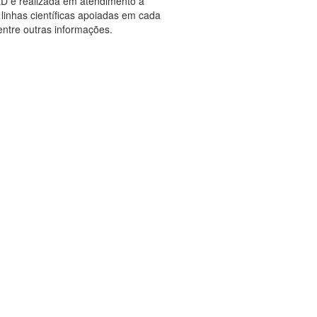
D é realizada em atendimento a
linhas científicas apoiadas em cada
ntre outras informações.