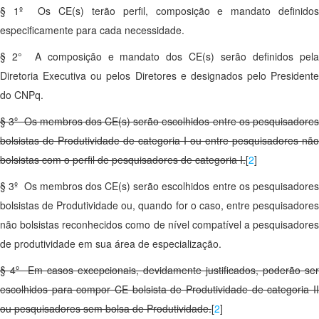
§ 1º Os CE(s) terão perfil, composição e mandato definidos
especificamente para cada necessidade.
§ 2° A composição e mandato dos CE(s) serão definidos pela
Diretoria Executiva ou pelos Diretores e designados pelo Presidente
do CNPq.
§ 3º Os membros dos CE(s) serão escolhidos entre os pesquisadores
bolsistas de Produtividade de categoria I ou entre pesquisadores não
bolsistas com o perfil de pesquisadores de categoria I.
[
2
]
§ 3º Os membros dos CE(s) serão escolhidos entre os pesquisadores
bolsistas de Produtividade ou, quando for o caso, entre pesquisadores
não bolsistas reconhecidos como de nível compatível a pesquisadores
de produtividade em sua área de especialização.
§ 4º Em casos excepcionais, devidamente justificados, poderão ser
escolhidos para compor CE bolsista de Produtividade de categoria II
ou pesquisadores sem bolsa de Produtividade.
[
2
]