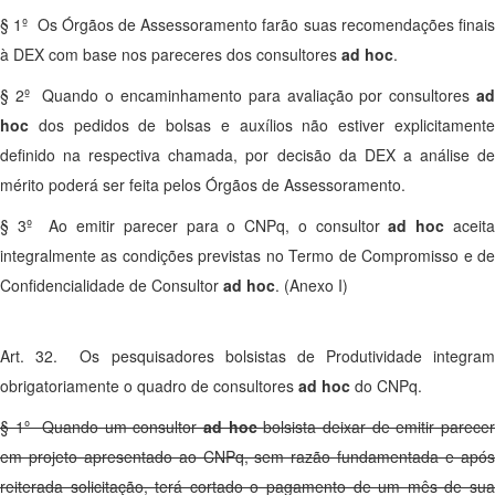
§ 1º Os Órgãos de Assessoramento farão suas recomendações finais
à DEX com base nos pareceres dos consultores
ad hoc
.
§ 2º Quando o encaminhamento para avaliação por consultores
ad
hoc
dos pedidos de bolsas e auxílios não estiver explicitament
definido na respectiva chamada, por decisão da DEX a análise de
mérito poderá ser feita pelos Órgãos de Assessoramento.
§ 3º Ao emitir parecer para o CNPq, o consultor
ad hoc
aceit
integralmente as condições previstas no Termo de Compromisso e de
Confidencialidade de Consultor
ad hoc
. (Anexo I)
Art. 32. Os pesquisadores bolsistas de Produtividade integram
obrigatoriamente o quadro de consultores
ad hoc
do CNPq.
§ 1º Quando um consultor
ad hoc
bolsista deixar de emitir parece
em projeto apresentado ao CNPq, sem razão fundamentada e após
reiterada solicitação, terá cortado o pagamento de um mês de sua