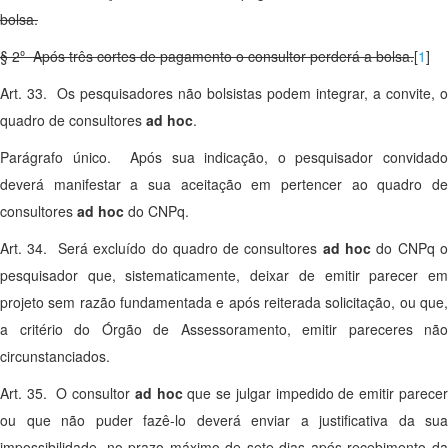
bolsa.
§ 2º Após três cortes de pagamento o consultor perderá a bolsa.
[
1
]
Art. 33. Os pesquisadores não bolsistas podem integrar, a convite, o
quadro de consultores
ad hoc
.
Parágrafo único. Após sua indicação, o pesquisador convidado
deverá manifestar a sua aceitação em pertencer ao quadro de
consultores
ad hoc
do CNPq.
Art. 34. Será excluído do quadro de consultores
ad hoc
do CNPq 
pesquisador que, sistematicamente, deixar de emitir parecer em
projeto sem razão fundamentada e após reiterada solicitação, ou que,
a critério do Órgão de Assessoramento, emitir pareceres não
circunstanciados.
Art. 35. O consultor
ad hoc
que se julgar impedido de emitir parece
ou que não puder fazê-lo deverá enviar a justificativa da sua
impossibilidade, no prazo máximo de sete dias após recebimento da