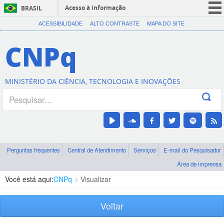
Acesso à informação
BRASIL
CORONAVÍRUS (COVID-19)
ACESSIBILIDADE
ALTO CONTRASTE
MAPA DO SITE
Participe
CNPq
Serviços
Legislação
MINISTÉRIO DA CIÊNCIA, TECNOLOGIA E INOVAÇÕES
Canais
Perguntas frequentes
Central de Atendimento
Serviços
E-mail do Pesquisador
Área de imprensa
Você está aqui:
CNPq
Visualizar
Voltar